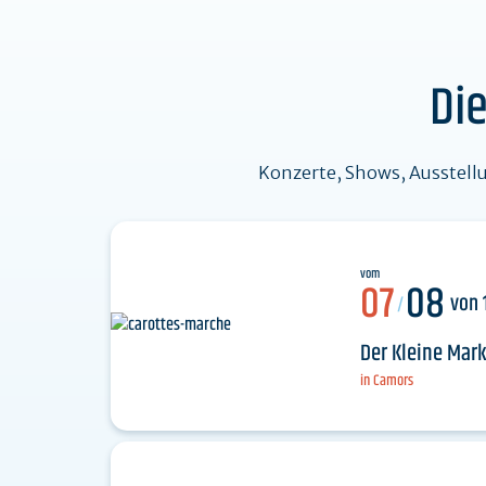
Die wichtigsten
Sehenswürdigkeiten
Di
Konzerte, Shows, Ausstellun
vom
07
08
von 
/
Der Kleine Mark
in Camors