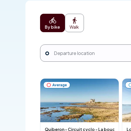
By bike
Walk
Average
Quiberon - Circuit cyclo - La boucle de Q
Lo