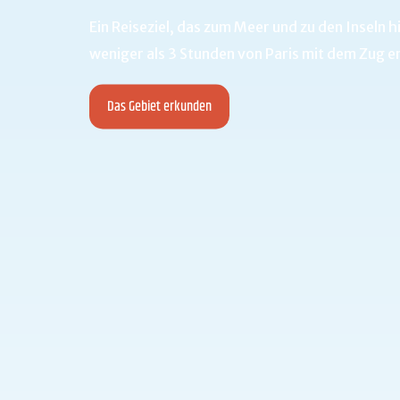
Ein Reiseziel, das zum Meer und zu den Inseln hi
weniger als 3 Stunden von Paris mit dem Zug en
Das Gebiet erkunden