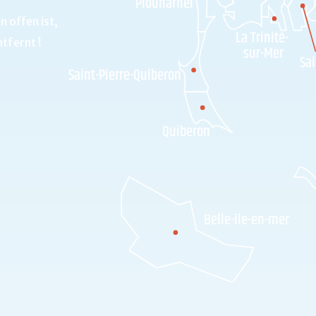
Plouharnel
n offen ist,
La Trinité-
tfernt !
sur-Mer
Sai
Saint-Pierre-Quiberon
Quiberon
Belle-île-en-mer