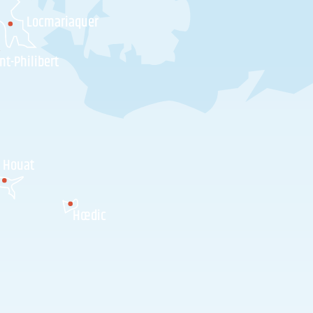
Locmariaquer
nt-Philibert
Houat
Hœdic