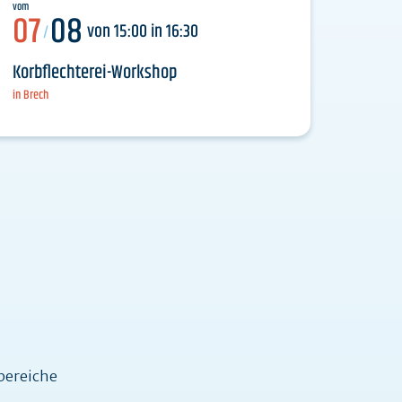
vom
07
08
von 15:00 in 16:30
/
Korbflechterei-Workshop
in Brech
n
bereiche