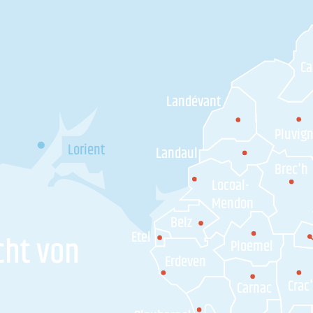
C
Landévant
Pluvig
Lorient
Landaul
Brec'h
Locoal-
Mendon
Belz
Etel
cht von
Ploemel
Erdeven
Crac
Carnac