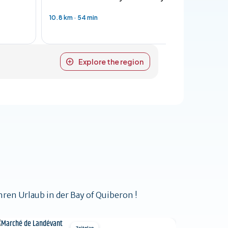
10.8 km
·
54 min
30.3 km
·
2 
Explore the region
ren Urlaub in der Bay of Quiberon !