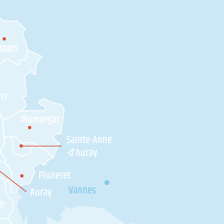
amors
ner
Plumergat
Sainte-Anne
-d’Auray
Pluneret
Vannes
Auray
'h