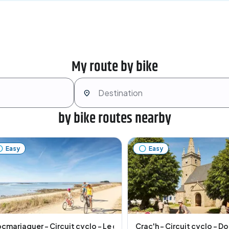
My route by bike
by bike routes nearby
Easy
Easy
uiberon
cmariaquer - Circuit cyclo - Le grand tour
Crac'h - Circuit cyclo - D