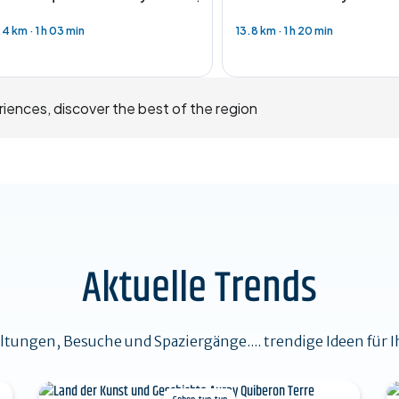
.4 km
·
1 h 03 min
13.8 km
·
1 h 20 min
riences, discover the best of the region
Aktuelle Trends
ltungen, Besuche und Spaziergänge.... trendige Ideen für Ih