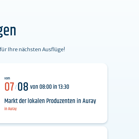
e Zeitreise in das
Agenda
 Megalithen
gen
 für Ihre nächsten Ausflüge!
vom
07
08
von 08:00 in 13:30
/
Markt der lokalen Produzenten in Auray
in Auray