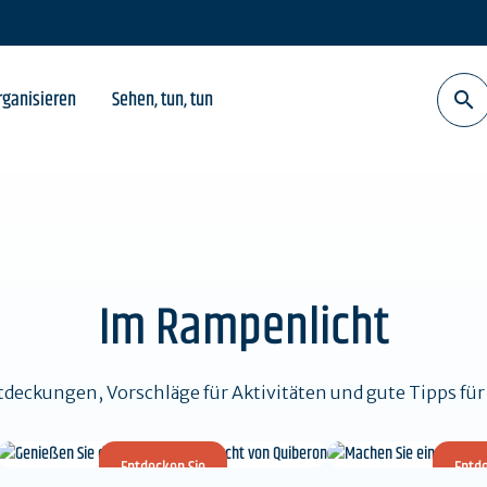
cht von Quiberon
rganisieren
Sehen, tun, tun
Im Rampenlicht
tdeckungen, Vorschläge für Aktivitäten und gute Tipps für 
Entdecken Sie
Entde