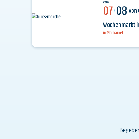
vom
07
08
von 
/
Wochenmarkt i
in Plouharnel
Begeben