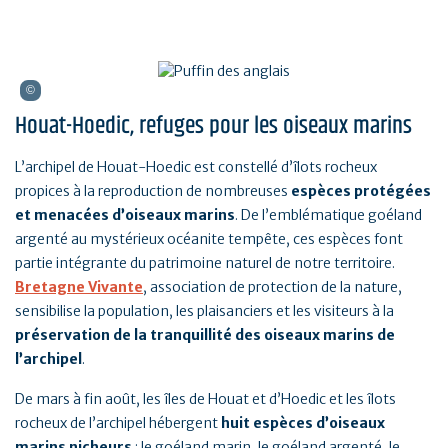
Houat-Hoedic, refuges pour les oiseaux marins
L’archipel de Houat-Hoedic est constellé d’îlots rocheux
propices à la reproduction de nombreuses
espèces protégées
et menacées d’oiseaux marins
. De l’emblématique goéland
argenté au mystérieux océanite tempête, ces espèces font
partie intégrante du patrimoine naturel de notre territoire.
Bretagne Vivante
, association de protection de la nature,
sensibilise la population, les plaisanciers et les visiteurs à la
préservation de la tranquillité des oiseaux marins de
l’archipel
.
De mars à fin août, les îles de Houat et d’Hoedic et les îlots
rocheux de l’archipel hébergent
huit espèces d’oiseaux
marins nicheurs
: le goéland marin, le goéland argenté, le