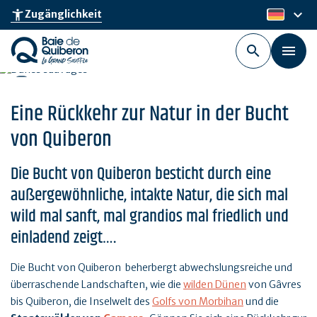
Skip
keyboard_arrow_down
accessibility_new
Zugänglichkeit
de
to
main
content
Eine Rückkehr zur Natur in der Bucht
von Quiberon
Die Bucht von Quiberon besticht durch eine
außergewöhnliche, intakte Natur, die sich mal
wild mal sanft, mal grandios mal friedlich und
einladend zeigt….
Die Bucht von Quiberon beherbergt abwechslungsreiche und
überraschende Landschaften, wie die
wilden Dünen
von Gâvres
bis Quiberon, die Inselwelt des
Golfs von Morbihan
und die