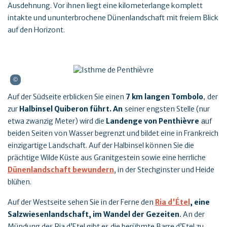
Ausdehnung. Vor ihnen liegt eine kilometerlange komplett
intakte und ununterbrochene Dünenlandschaft mit freiem Blick
auf den Horizont.
Auf der Südseite erblicken Sie einen
7 km langen Tombolo
der
,
zur
Halbinsel Quiberon führt. An
seiner engsten Stelle (nur
etwa zwanzig Meter) wird die
Landenge von Penthièvre
uf
a
beiden Seiten von Wasser begrenzt und bildet eine in Frankreich
einzigartige Landschaft. Auf der Halbinsel können Sie die
prächtige Wilde Küste aus Granitgestein sowie eine herrliche
Dünenlandschaft bewundern
, in der Stechginster und Heide
blühen.
Auf der Westseite sehen Sie in der Ferne den
Ria d'Étel
, eine
Salzwiesenlandschaft, im Wandel der Gezeiten
An der
.
Mündung des Ria d’Etel gibt es die berühmte Barre d’Etel zu