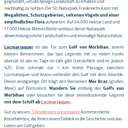
gegründet, um die hiesige Landschaft zu erhalten und
nachhaltig zu nutzen. Der 50. Naturpark Frankreichs kann mit
Megalithen, Schutzgebieten, seltenen Vögeln und einer
empfindlichen Flo
aufwarten. Auf 64.000 Hektar Land und
ra
17.000 Hektar Meeresfläche umfasst dieser Naturpark
abwechslungsreiche Landschaften und einmalige Naturschätze.
Locmariaquer
ist das Tor zum
Golf von Morbihan
einem
,
kleinen Binnenmeer, das laut Legende mit so vielen Inseln
übersät ist wie es Tage im Jahr gibt (tatsächlich sind es jedoch
42!). Eine schmale nur 1 km breite Passage zwischen
Locmariaquer und Arzon verbindet den Golf mit dem Atlantik.
Dieser einzigartige Ort trägt den Beinamen
Mor Braz
(großes
Meer) auf Bretonisch.
Wandern Si
entlang des
Golfs von
e
Morbihan
oder besuchen Sie diese beeindruckende Gegend
mit dem Schiff ab
Locmariaquer
.
Gut zu wissen:
3 Reedereien organisieren
kommentierte
Kreuzfahrten, die Ihnen einen Einblick in die Geschichte und das
Leben am Golf geben.