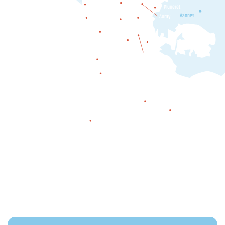
Etel
Pluneret
Ploemel
Erdeven
Vannes
Auray
Crac'h
Carnac
Plouharnel
Locmariaquer
La Trinité-
sur-Mer
Saint-Philibert
Saint-Pierre-Quiberon
Quiberon
Houat
Hœdic
Belle-île-en-mer