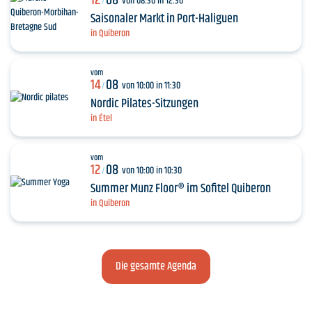
12
08
von 08:30 in 12:30
/
Saisonaler Markt in Port-Haliguen
in Quiberon
vom
14
08
von 10:00 in 11:30
/
Nordic Pilates-Sitzungen
in Étel
vom
12
08
von 10:00 in 10:30
/
Summer Munz Floor® im Sofitel Quiberon
in Quiberon
Die gesamte Agenda