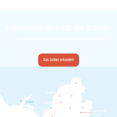
Erkunden Sie die Bucht von Quiberon
Ein Reiseziel, das zum Meer und zu den Inseln hin offen ist,
weniger als 3 Stunden von Paris mit dem Zug entfernt !
Das Gebiet erkunden
Camors
Landévant
Pluvigner
Lorient
Landaul
Plumergat
Brec'h
Locoal-
Sainte-Anne
Mendon
-d’Auray
Belz