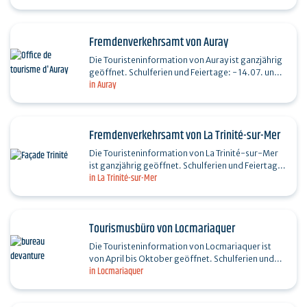
Uhr -…
Fremdenverkehrsamt von Auray
Die Touristeninformation von Auray ist ganzjährig
geöffnet. Schulferien und Feiertage: - 14.07. und
in Auray
15.08.: 9:30–13:00 Uhr / 14:00–18:00 Uhr -…
Fremdenverkehrsamt von La Trinité-sur-Mer
Die Touristeninformation von La Trinité-sur-Mer
ist ganzjährig geöffnet. Schulferien und Feiertage:
in La Trinité-sur-Mer
- 14.07. und 15.08.: 9:30–13:00 Uhr /…
Tourismusbüro von Locmariaquer
Die Touristeninformation von Locmariaquer ist
von April bis Oktober geöffnet. Schulferien und
in Locmariaquer
Feiertage: - 14.07. und 15.08.: 9:30–13:00 Uhr -
Am…