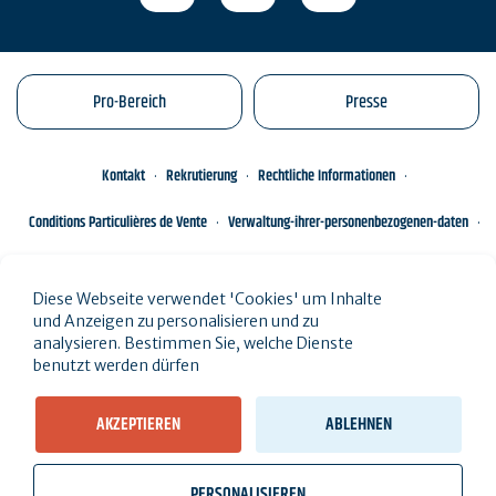
Pro-Bereich
Presse
Kontakt
Rekrutierung
Rechtliche Informationen
Conditions Particulières de Vente
Verwaltung-ihrer-personenbezogenen-daten
Engagements éco-responsables
Sitemap des Standorts
Diese Webseite verwendet 'Cookies' um Inhalte
und Anzeigen zu personalisieren und zu
analysieren. Bestimmen Sie, welche Dienste
benutzt werden dürfen
AKZEPTIEREN
ABLEHNEN
Sehen Sie die Ergebnisse auf der Karte (
9 Ergebnisse
)
PERSONALISIEREN