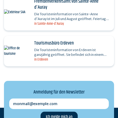
Fremdenverkehrsamt von Sainte-Anne
d'Auray
Die Touristeninformation von Sainte-Anne
d'Auray ist im Juli und August geöffnet. Feiertage
in Sainte-Anne-d'Auray
am 14.07. und 15.08.: 9:30–12:30 Uhr Sonntag,
26.07.:…
Tourismusbüro Erdeven
Die Touristeninformation von Erdeven ist
ganzjährig geöffnet. Sie befindet sich in einem
in Erdeven
neuen Gebäude in der Rue des Menhirs 12.
Feiertage: - 14.07.…
Anmeldung für den Newsletter
monmail@exemple.com