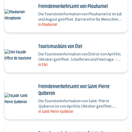
Fremdenverkehrsamt von Plouharnel
Die Touristeninformation von Plouharnel ist im Juli
und August geöffnet. Barrierefrei für Menschen
in Plouharnel
mit Behinderung; das Personal ist für die vier…
Tourismusbüro von Étel
Die Touristeninformation von Étel ist von April bis
Oktober geöffnet. Schulferien und Feiertage: -
in Étel
14.07. und 15.08.: 9:30–13:00 Uhr / 14:00–17:15…
Fremdenverkehrsamt von Saint-Pierre
Quiberon
Die Touristeninformation von Saint-Pierre
Quiberon ist von April bis Oktober geöffnet.
in Saint-Pierre-Quiberon
Schulferien und Feiertage: - 14.07. und 15.08.:
9:30–13:00 Uhr…