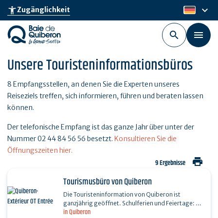
Skip
keyboard_arrow_down
accessibility_new
Zugänglichkeit
de
to
main
content
Unsere Touristeninformationsbüros
8 Empfangsstellen, an denen Sie die Experten unseres
Reiseziels treffen, sich informieren, führen und beraten lassen
können.
Der telefonische Empfang ist das ganze Jahr über unter der
Nummer 02 44 84 56 56 besetzt.
Konsultieren Sie die
Öffnungszeiten hier.
print
9 Ergebnisse
Tourismusbüro von Quiberon
Die Touristeninformation von Quiberon ist
ganzjährig geöffnet. Schulferien und Feiertage: -
in Quiberon
14.07. und 15.08.: 9:30–13:00 Uhr / 14:00–18:00