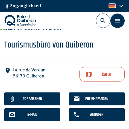
Skip
keyboard_arrow_down
accessibility_new
Zugänglichkeit
de
to
main
content
Tourismusbüro von Quiberon
14 rue de Verdun
Karte
56170 Quiberon
PDF ANSEHEN
PDF EMPFANGEN
E-MAIL
ANRUFEN