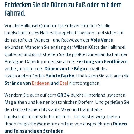
Entdecken Sie die Dünen zu Fuß oder mit dem
Fahrrad.
Von der Halbinsel Quiberon bis Erdeven können Sie die
Landschaften des Naturschutzgebiets bequem und sicher auf
den autofreien Wander- und Radwegen der
Voie Verte
erkunden. Wandern Sie entlang der Wilden Küste der Halbinsel
Quiberon und durchstreifen Sie die größte Dünenlandschaft der
Bretagne. Dabei kommen Sie an der
Festung von Penthièvre
vorbei, inmitten der
Dünen von Le Bégo
unweit des
traditionellen Dorfes
Sainte Barbe
Und lassen Sie sich auch die
.
Strände von
Erdeven
und
Etel
nicht entgehen.
Wandern Sie auch auf dem
GR 34
durchs Hinterland, zwischen
Megalithen und kleinen bretonischen Dörfern. Und genießen Sie
den fantastischen Blick aufs Meer und traumhafte
Landschaften auf Schritt und Tritt ... Die Küstenwege bieten
Ihnen magische Momente entlang von ausgedehnten
Dünen
und feinsandigen Stränden.