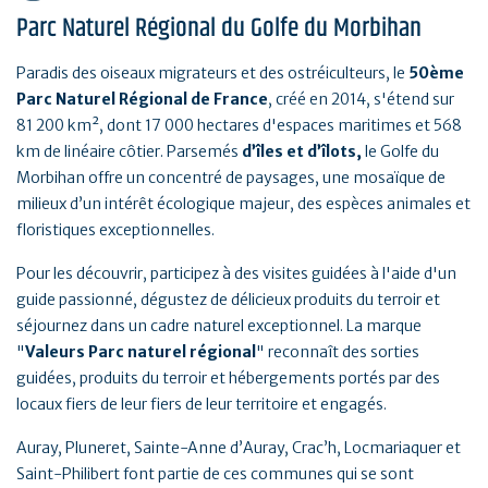
Parc Naturel Régional du Golfe du Morbihan
Paradis des oiseaux migrateurs et des ostréiculteurs, le
50ème
Parc Naturel Régional de France
, créé en 2014, s'étend sur
81 200 km², dont 17 000 hectares d'espaces maritimes et 568
km de linéaire côtier. Parsemés
d’îles et d’îlots,
le Golfe du
Morbihan offre un concentré de paysages, une mosaïque de
milieux d’un intérêt écologique majeur, des espèces animales et
floristiques exceptionnelles.
Pour les découvrir, participez à des visites guidées à l'aide d'un
guide passionné, dégustez de délicieux produits du terroir et
séjournez dans un cadre naturel exceptionnel. La marque
"
Valeurs Parc naturel régional
" reconnaît des sorties
guidées, produits du terroir et hébergements portés par des
locaux fiers de leur fiers de leur territoire et engagés.
Auray, Pluneret, Sainte-Anne d’Auray, Crac’h, Locmariaquer et
Saint-Philibert font partie de ces communes qui se sont