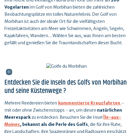
eine reiche und vielfältige Fauna und Flora. Bei mehr als
200
Vogelarten
im Golf von Morbihan bieten die zahlreichen
Beobachtungsplätze ein tolles Naturerlebnis. Der Golf von
Morbihan ist auch der ideale Ort für die vielfältigsten
Freizeitaktivitäten am Meer wie Schwimmen, Angeln, Segeln,
Kajakfahren, Wandern.... Wählen Sie aus, was Ihnen am besten
gefällt und genießen Sie die Traumlandschaften dieser Bucht.
Entdecken Sie die Inseln des Golfs von Morbihan
und seine Küstenwege ?
Mehrere Reedereien bieten
kommentierte Kreuzfahrten
-
mit oder ohne Zwischenstopps - an, um diesen
natürlichen
Meerespark
zu entdecken. Besuchen Sie die Insel
Île-aux-
Moines
, bekannt als die Perle des Golfs
, die für ihre Ruhe,
ihre Landschaften, ihre Spaziergänge und Radtouren geschätzt