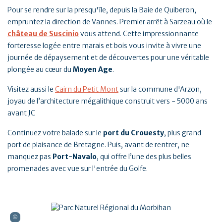
Pour se rendre sur la presqu'île, depuis la Baie de Quiberon,
empruntez la direction de Vannes. Premier arrêt à Sarzeau où le
château de Suscinio
vous attend. Cette impressionnante
forteresse logée entre marais et bois vous invite à vivre une
journée de dépaysement et de découvertes pour une véritable
plongée au cœur du
Moyen Age
.
Visitez aussi le
Cairn du Petit Mont
sur la commune d'Arzon,
joyau de l’architecture mégalithique construit vers - 5000 ans
avant JC
Continuez votre balade sur le
port du Crouesty
, plus grand
port de plaisance de Bretagne. Puis, avant de rentrer, ne
manquez pas
Port-Navalo
, qui offre l’une des plus belles
promenades avec vue sur l'entrée du Golfe.