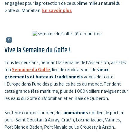
engagées pour la protection de ce sublime milieu naturel du
Golfe du Morbihan.
En savoir plus
Vive la Semaine du Golfe !
Tous les deux ans, pendant la semaine de l'Ascension, assistez
à la
Semaine du Golfe
, lieu de rendez-vous de
vieux
gréements et bateaux traditionnels
venus de toute
l'Europe dans l’une des plus belles baies du monde. Pendant
cette grande fête maritime, plus de 1 000 voiliers naviguent sur
les eaux du Golfe du Morbihan et en Baie de Quiberon.
Sur terre comme sur mer, des
animations
ont lieu de port en
port : Saint Goustan à Auray, Crac'h, Locmariaquer, Vannes,
Port Blanc à Baden, Port Navalo ou Le Crouesty à Arzon...