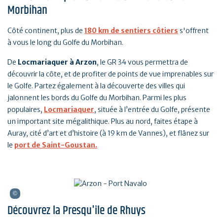
Morbihan
Côté continent, plus de
180 km de sentiers côtiers
s'offrent
à vous le long du Golfe du Morbihan.
De
Locmariaquer à Arzon
, le GR 34 vous permettra de
découvrir la côte, et de profiter de points de vue imprenables sur
le Golfe. Partez également à la découverte des villes qui
jalonnent les bords du Golfe du Morbihan. Parmi les plus
populaires,
Locmariaquer
, située à l’entrée du Golfe, présente
un important site mégalithique. Plus au nord, faites étape à
Auray, cité d’art et d’histoire (à 19 km de Vannes), et flânez sur
le
port de Saint-Goustan.
Découvrez la Presqu'île de Rhuys