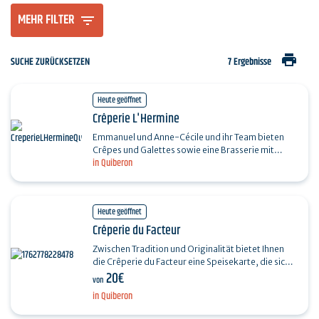
MEHR FILTER
print
SUCHE ZURÜCKSETZEN
7 Ergebnisse
Heute geöffnet
Crêperie L'Hermine
Emmanuel und Anne-Cécile und ihr Team bieten
Crêpes und Galettes sowie eine Brasserie mit
in Quiberon
lokalen Produkten an. Gegenüber der Anlegestelle
passt sich…
Heute geöffnet
Crêperie du Facteur
Zwischen Tradition und Originalität bietet Ihnen
die Crêperie du Facteur eine Speisekarte, die sich
20€
nach den Jahreszeiten und ihren Inspirationen…
von
in Quiberon