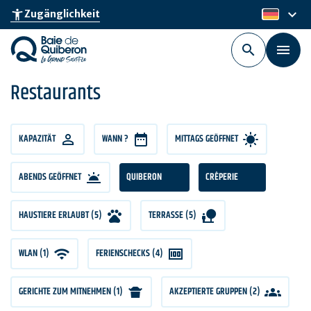
Skip
keyboard_arrow_down
accessibility_new
Zugänglichkeit
de
to
main
content
Restaurants
KAPAZITÄT
KAPAZITÄT
WANN ?
MITTAGS GEÖFFNET
ABENDS GEÖFFNET
QUIBERON
CRÊPERIE
HAUSTIERE ERLAUBT (5)
TERRASSE (5)
WLAN (1)
FERIENSCHECKS (4)
GERICHTE ZUM MITNEHMEN (1)
AKZEPTIERTE GRUPPEN (2)