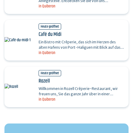
Anlegestelle. Entdecken Sie die von uns
in Quiberon
ausgewählten lokalen Produkte und Produkte aus
unseren Regionen.…
Heute geöffnet
Café du Midi
Ein Bistro mit Crêperie, das sich im Herzen des
alten Hafens von Port-Haliguen mit Blick auf das
in Quiberon
Meer befindet. Hier können Sie eine Vielzahl an…
Heute geöffnet
Rozell
Willkommen in Rozell Crêperie-Restaurant, wir
freuen uns, Sie das ganze Jahr über in einer
in Quiberon
herzlichen und familiären Atmosphäre begrüßen
zu dürfen.…