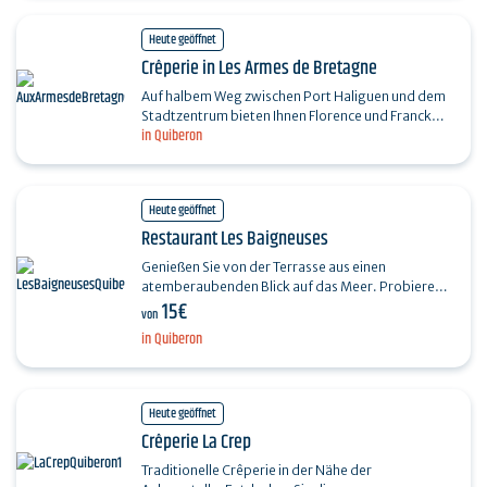
Heute geöffnet
Crêperie in Les Armes de Bretagne
Auf halbem Weg zwischen Port Haliguen und dem
Stadtzentrum bieten Ihnen Florence und Franck
in Quiberon
seit über 35 Jahren mehr als 250 Crêpes und
Galettes an, die…
Heute geöffnet
Restaurant Les Baigneuses
Genießen Sie von der Terrasse aus einen
atemberaubenden Blick auf das Meer. Probieren
15€
Sie frische Produkte wie Fladenbrot, Fisch, Fleisch
von
und…
in Quiberon
Heute geöffnet
Crêperie La Crep
Traditionelle Crêperie in der Nähe der