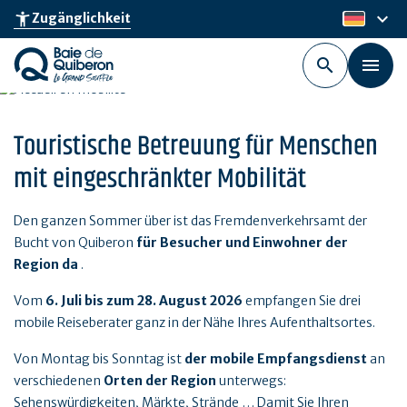
Skip
keyboard_arrow_down
accessibility_new
Zugänglichkeit
de
to
main
content
Touristische Betreuung für Menschen
mit eingeschränkter Mobilität
Den ganzen Sommer über ist das Fremdenverkehrsamt der
Bucht von Quiberon
für Besucher und
Einwohner der
Region
da
.
Vom
6. Juli bis zum 28. August 2026
empfangen Sie drei
mobile Reiseberater ganz in der Nähe Ihres Aufenthaltsortes.
Von Montag bis Sonntag ist
der mobile Empfangsdienst
an
verschiedenen
Orten der Region
unterwegs:
Sehenswürdigkeiten, Märkte, Strände … Damit Sie Ihren