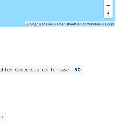
© OpenMapTiles
© OpenStreetMap contributors
© Loopi
hl der Gedecke auf der Terrasse
50
en