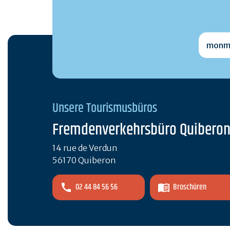
monmai
Unsere Tourismusbüros
Fremdenverkehrsbüro Quibero
14 rue de Verdun
56170 Quiberon
02 44 84 56 56
Broschüren