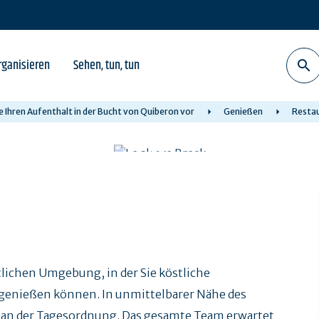
rganisieren
Sehen, tun, tun
e Ihren Aufenthalt in der Bucht von Quiberon vor
Genießen
Resta
lichen Umgebung, in der Sie köstliche
genießen können. In unmittelbarer Nähe des
it an der Tagesordnung. Das gesamte Team erwartet