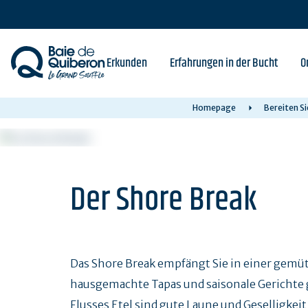
Skip
to
main
content
Erkunden
Erfahrungen in der Bucht
O
Homepage
Bereiten Si
Der Shore Break
Das Shore Break empfängt Sie in einer gemüt
hausgemachte Tapas und saisonale Gerichte 
Flusses Etel sind gute Laune und Geselligke