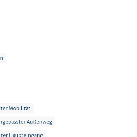
en
ter Mobilität
ngepasster Außenweg
hter Haupteingang