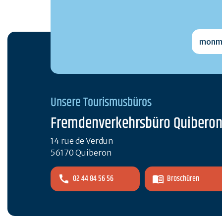
monmai
Unsere Tourismusbüros
Fremdenverkehrsbüro Quibero
14 rue de Verdun
56170 Quiberon
02 44 84 56 56
Broschüren