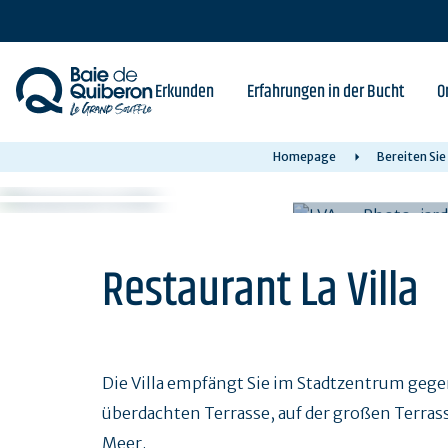
Skip
to
main
content
Erkunden
Erfahrungen in der Bucht
O
Homepage
Bereiten Sie
Restaurant La Villa
Die Villa empfängt Sie im Stadtzentrum geg
überdachten Terrasse, auf der großen Terrass
Meer.