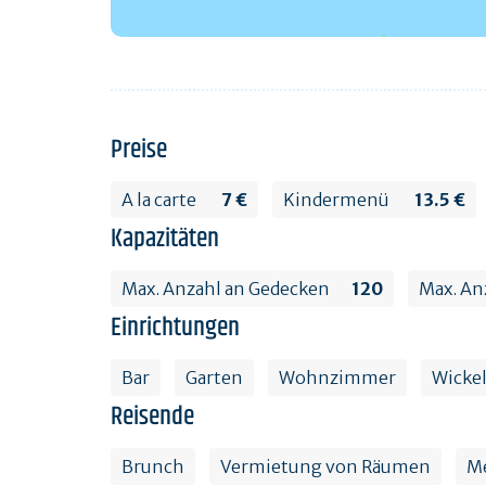
Preise
A la carte
7 €
Kindermenü
13.5 €
Kapazitäten
Max. Anzahl an Gedecken
120
Max. An
Einrichtungen
Bar
Garten
Wohnzimmer
Wickel
Reisende
Brunch
Vermietung von Räumen
Me