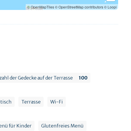
© OpenMapTiles
© OpenStreetMap contributors
© Loopi
zahl der Gedecke auf der Terrasse
100
tisch
Terrasse
Wi-Fi
nü für Kinder
Glutenfreies Menü