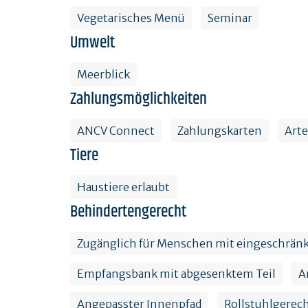
Vegetarisches Menü
Seminar
Umwelt
Meerblick
Zahlungsmöglichkeiten
ANCV Connect
Zahlungskarten
Art
Tiere
Haustiere erlaubt
Behindertengerecht
Zugänglich für Menschen mit eingeschränk
Empfangsbank mit abgesenktem Teil
A
Angepasster Innenpfad
Rollstuhlgerec