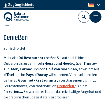
Skip
keyboard_arrow_down
accessibility_new
Zugänglichkeit
de
to
main
content
Genießen
Zu Tisch bitte!
Mehr als
100 Restaurants
heißen Sie auf der Halbinsel
Quiberon bis zu den Inseln
Houat und Hoedic,
über
Trinité-
sur-Mer, Carnac
und den
Golf von Morbihan,
sowie am
Ria
d'Étel
und im
Pays d'Auray
willkommen. Von traditionellen
bis hin zu
Gourmet-Restaurants,
von Brasserien bis hin zu
Grillrestaurants, von traditionellen
Crêperien
bis hin zu
Pizzerien....
Sie werden es lieben, das reichhaltige Angebot und
die bretonischen Spezialitäten zu probieren.