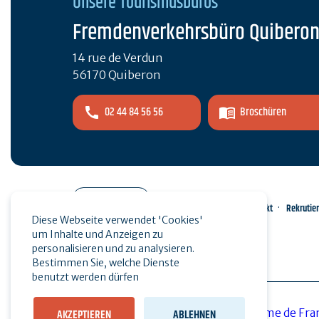
Unsere Tourismusbüros
Fremdenverkehrsbüro Quibero
14 rue de Verdun
56170 Quiberon
02 44 84 56 56
Broschüren
Pro-Bereich
Kontakt
Rekrutie
Diese Webseite verwendet 'Cookies'
um Inhalte und Anzeigen zu
Presse
personalisieren und zu analysieren.
Bestimmen Sie, welche Dienste
benutzt werden dürfen
AKZEPTIEREN
ABLEHNEN