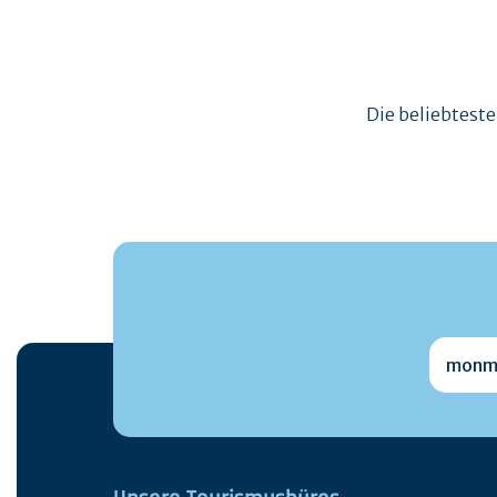
Die beliebtest
monmai