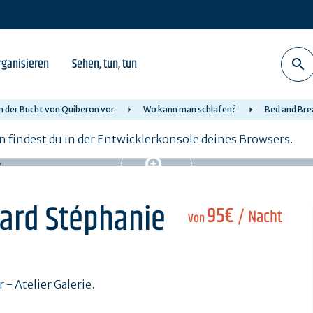
rganisieren
Sehen, tun, tun
in der Bucht von Quiberon vor
Wo kann man schlafen?
Bed and Bre
n findest du in der Entwicklerkonsole deines Browsers.
tard Stéphanie
95€
/ Nacht
Von
 Atelier Galerie.