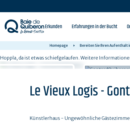
Skip
to
main
content
Erkunden
Erfahrungen in der Bucht
O
Homepage
Bereiten Sie Ihren Aufenthalt 
Hoppla, da ist etwas schiefgelaufen. Weitere Informatione
Le Vieux Logis - Gon
Künstlerhaus - Ungewöhnliche Gästezimmer -