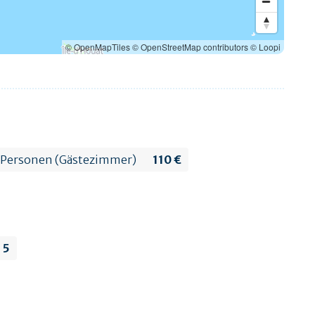
© OpenMapTiles
© OpenStreetMap contributors
© Loopi
 Personen (Gästezimmer)
110 €
5