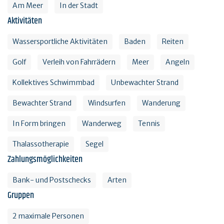
Am Meer
In der Stadt
Aktivitäten
Wassersportliche Aktivitäten
Baden
Reiten
Golf
Verleih von Fahrrädern
Meer
Angeln
Kollektives Schwimmbad
Unbewachter Strand
Bewachter Strand
Windsurfen
Wanderung
In Form bringen
Wanderweg
Tennis
Thalassotherapie
Segel
Zahlungsmöglichkeiten
Bank- und Postschecks
Arten
Gruppen
2 maximale Personen