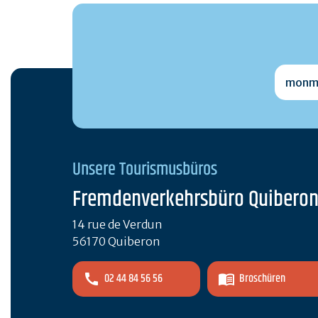
monmai
Unsere Tourismusbüros
Fremdenverkehrsbüro Quibero
14 rue de Verdun
56170 Quiberon
02 44 84 56 56
Broschüren