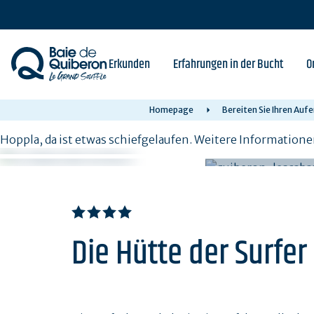
Skip
to
main
content
Erkunden
Erfahrungen in der Bucht
O
Homepage
Bereiten Sie Ihren Aufe
Hoppla, da ist etwas schiefgelaufen. Weitere Informatione
Die Hütte der Surfer