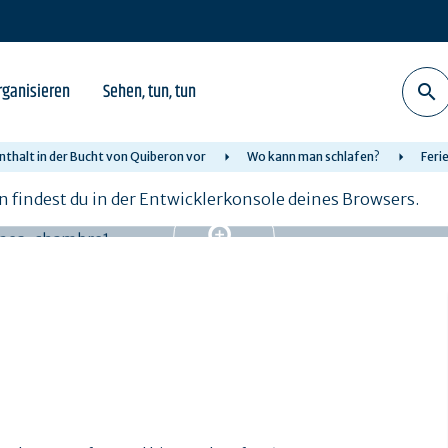
rganisieren
Sehen, tun, tun
nthalt in der Bucht von Quiberon vor
Wo kann man schlafen?
Feri
n findest du in der Entwicklerkonsole deines Browsers.