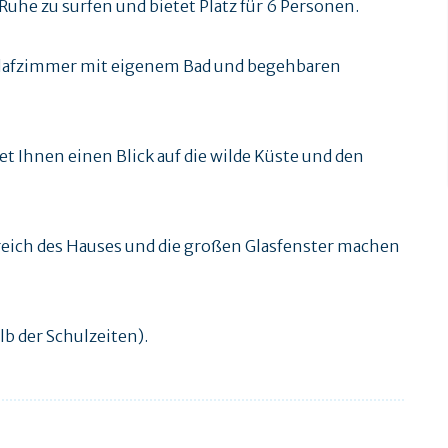
r Ruhe zu surfen und bietet Platz für 6 Personen.
chlafzimmer mit eigenem Bad und begehbaren
 Ihnen einen Blick auf die wilde Küste und den
eich des Hauses und die großen Glasfenster machen
 der Schulzeiten).