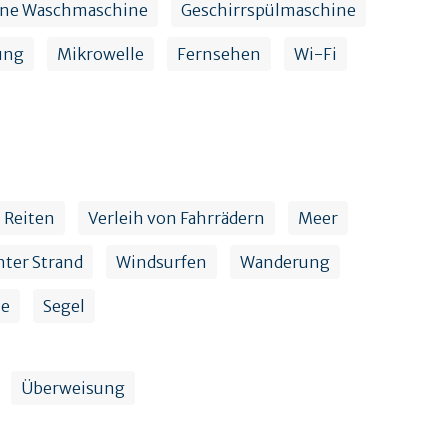
ene Waschmaschine
Geschirrspülmaschine
ung
Mikrowelle
Fernsehen
Wi-Fi
Reiten
Verleih von Fahrrädern
Meer
ter Strand
Windsurfen
Wanderung
ie
Segel
Überweisung