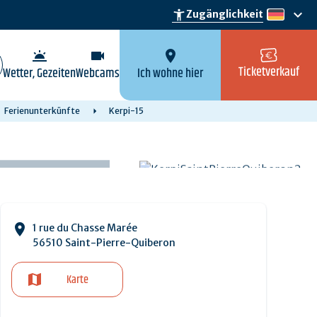
keyboard_arrow_down
accessibility_new
Zugänglichkeit
de
wb_twilight
videocam
location_on
Ticketverkauf
Wetter, Gezeiten
Webcams
Ich wohne hier
Ferienunterkünfte
Kerpi-15
1 rue du Chasse Marée
56510 Saint-Pierre-Quiberon
Karte