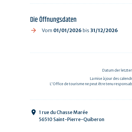
Die Öffnungsdaten
Vom
01/01/2026
bis
31/12/2026
Datum der letzten
La mise à jour des calendr
L'Office de tourisme ne peut être tenu responsab
1 rue du Chasse Marée
56510 Saint-Pierre-Quiberon