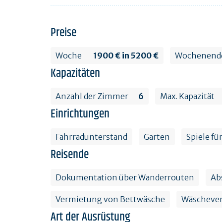
Preise
Woche
1900 € in 5200 €
Wochenende
Kapazitäten
Anzahl der Zimmer
6
Max. Kapazität
Einrichtungen
Fahrradunterstand
Garten
Spiele fü
Reisende
Dokumentation über Wanderrouten
Ab
Vermietung von Bettwäsche
Wäschever
Art der Ausrüstung