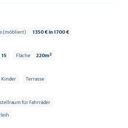
 (möbliert)
1350 € in 1700 €
15
Fläche
220m²
r Kinder
Terrasse
stellraum für Fahrräder
leih