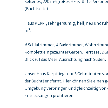
Seltenes, 220 m² großes Haus für 15 Persone
(Buchtseite).
Haus KERPI, sehr geräumig, hell, neu und ru
m².
6 Schlafzimmer, 4 Badezimmer, Wohnzimmer
Komplett eingezäunter Garten. Terrasse, 2 G
Blick auf das Meer. Ausrichtung nach Süden.
Unser Haus Kerpi liegt nur 3 Gehminuten vom
der Bucht) entfernt. Hier können Sie einen 
Umgebung verbringen und gleichzeitig von d
Entdeckungen profitieren.