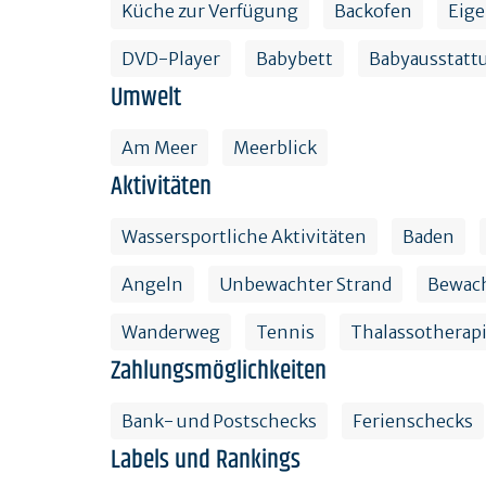
Küche zur Verfügung
Backofen
Eig
DVD-Player
Babybett
Babyausstatt
Umwelt
Am Meer
Meerblick
Aktivitäten
Wassersportliche Aktivitäten
Baden
Angeln
Unbewachter Strand
Bewach
Wanderweg
Tennis
Thalassotherap
Zahlungsmöglichkeiten
Bank- und Postschecks
Ferienschecks
Labels und Rankings