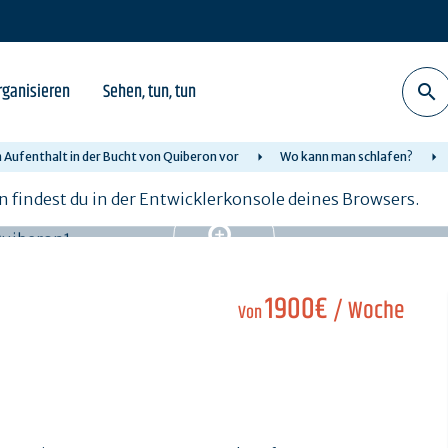
rganisieren
Sehen, tun, tun
n Aufenthalt in der Bucht von Quiberon vor
Wo kann man schlafen?
n findest du in der Entwicklerkonsole deines Browsers.
1900€
/ Woche
Von