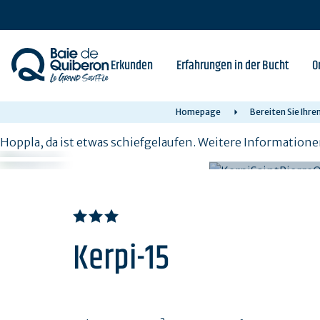
Skip
to
main
content
Erkunden
Erfahrungen in der Bucht
O
Homepage
Bereiten Sie Ihre
Hoppla, da ist etwas schiefgelaufen. Weitere Informatione
Kerpi-15