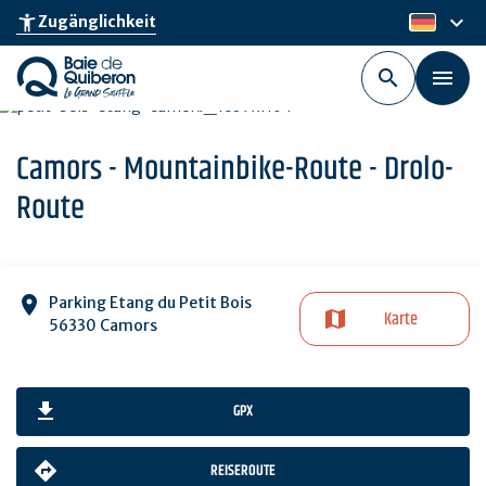
Skip
keyboard_arrow_down
accessibility_new
Zugänglichkeit
de
to
main
content
Camors - Mountainbike-Route - Drolo-
Route
Parking Etang du Petit Bois
Karte
56330 Camors
GPX
REISEROUTE