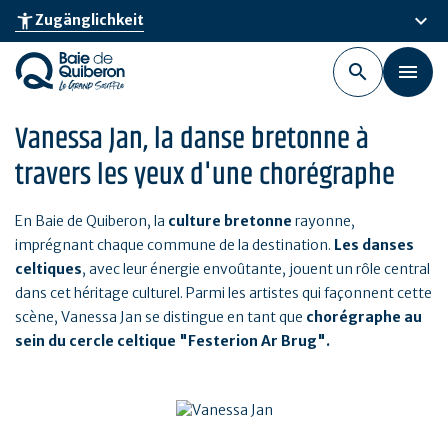
Skip
keyboard_arrow_down
accessibility_new
Zugänglichkeit
to
main
content
Vanessa Jan, la danse bretonne à
travers les yeux d'une chorégraphe
En Baie de Quiberon, la
culture bretonne
rayonne,
imprégnant chaque commune de la destination.
Les danses
celtiques
, avec leur énergie envoûtante, jouent un rôle central
dans cet héritage culturel. Parmi les artistes qui façonnent cette
scène, Vanessa Jan se distingue en tant que
chorégraphe au
sein du cercle celtique "Festerion Ar Brug".