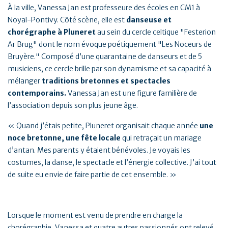
À la ville, Vanessa Jan est professeure des écoles en CM1 à
Noyal-Pontivy. Côté scène, elle est
danseuse et
chorégraphe à Pluneret
au sein du cercle celtique "Festerion
Ar Brug" dont le nom évoque poétiquement "Les Noceurs de
Bruyère." Composé d’une quarantaine de danseurs et de 5
musiciens, ce cercle brille par son dynamisme et sa capacité à
mélanger
traditions bretonnes et spectacles
contemporains.
Vanessa Jan est une figure familière de
l’association depuis son plus jeune âge.
« Quand j’étais petite, Pluneret organisait chaque année
une
noce bretonne, une fête locale
qui retraçait un mariage
d’antan. Mes parents y étaient bénévoles. Je voyais les
costumes, la danse, le spectacle et l’énergie collective. J’ai tout
de suite eu envie de faire partie de cet ensemble. »
Lorsque le moment est venu de prendre en charge la
chorégraphie, Vanessa et quatre autres passionnés ont relevé