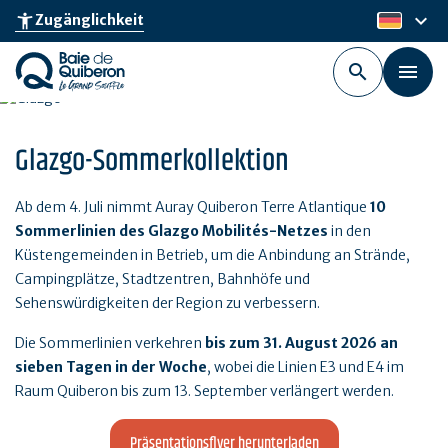
Skip
keyboard_arrow_down
accessibility_new
Zugänglichkeit
de
to
main
content
Glazgo-Sommerkollektion
Ab dem 4. Juli nimmt Auray Quiberon Terre Atlantique
10
Sommerlinien des Glazgo Mobilités-Netzes
in den
Küstengemeinden in Betrieb, um die Anbindung an Strände,
Campingplätze, Stadtzentren, Bahnhöfe und
Sehenswürdigkeiten der Region zu verbessern.
Die Sommerlinien verkehren
bis zum 31. August 2026 an
sieben Tagen in der Woche
, wobei die Linien E3 und E4 im
Raum Quiberon bis zum 13. September verlängert werden.
Präsentationsflyer herunterladen