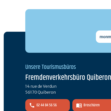
monmai
Unsere Tourismusbüros
Fremdenverkehrsbüro Quibero
14 rue de Verdun
56170 Quiberon
02 44 84 56 56
Broschüren