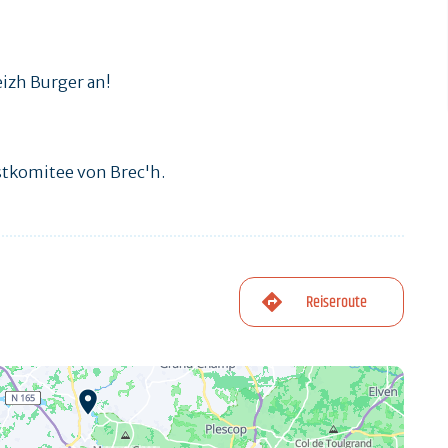
eizh Burger an!
stkomitee von Brec'h.
Reiseroute