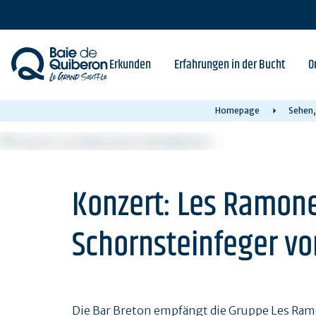
Skip
to
main
content
Erkunden
Erfahrungen in der Bucht
O
Homepage
Sehen,
Konzert: Les Ramone
Schornsteinfeger vo
Die Bar Breton empfängt die Gruppe Les Ram