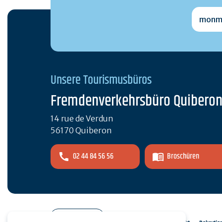
monmai
Unsere Tourismusbüros
Fremdenverkehrsbüro Quibero
14 rue de Verdun
56170 Quiberon
02 44 84 56 56
Broschüren
Pro-Bereich