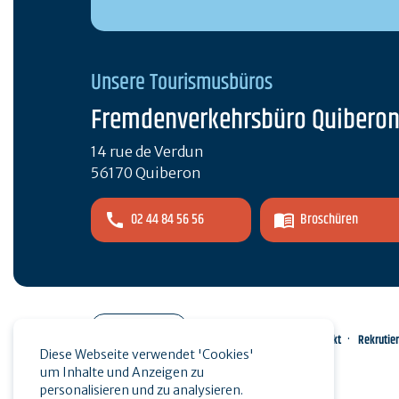
Unsere Tourismusbüros
Fremdenverkehrsbüro Quibero
14 rue de Verdun
56170 Quiberon
02 44 84 56 56
Broschüren
Pro-Bereich
Kontakt
Rekrutie
Diese Webseite verwendet 'Cookies'
um Inhalte und Anzeigen zu
Presse
personalisieren und zu analysieren.