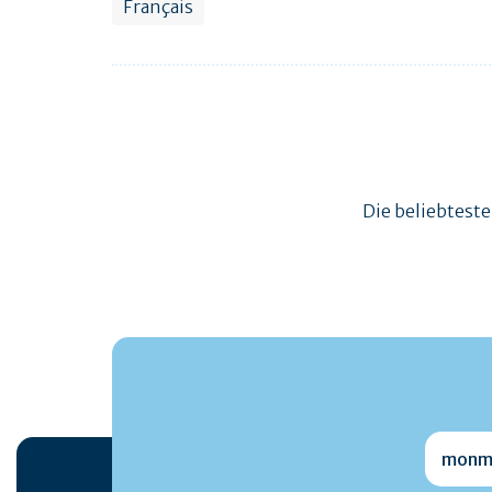
Français
Die beliebtest
monmai