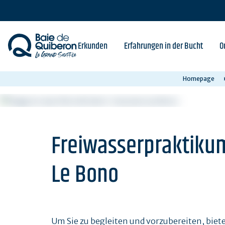
Skip
to
main
content
Erkunden
Erfahrungen in der Bucht
O
Homepage
Freiwasserpraktikum
Le Bono
Um Sie zu begleiten und vorzubereiten, biet