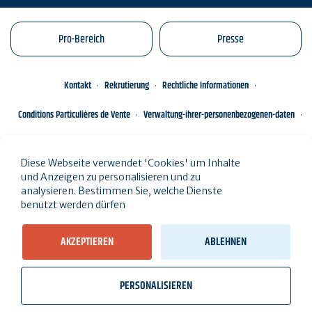
Pro-Bereich
Presse
Kontakt
Rekrutierung
Rechtliche Informationen
Conditions Particulières de Vente
Verwaltung-ihrer-personenbezogenen-daten
Engagements éco-responsables
Sitemap des Standorts
Diese Webseite verwendet 'Cookies' um Inhalte
und Anzeigen zu personalisieren und zu
analysieren. Bestimmen Sie, welche Dienste
benutzt werden dürfen
AKZEPTIEREN
ABLEHNEN
PERSONALISIEREN
wb_twilight
videocam
location_on
Ticketverkauf