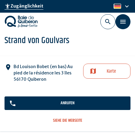
Skip
keyboard_arrow_down
accessibility_new
Zugänglichkeit
de
to
main
content
Strand von Goulvars
Bd Louison Bobet (en bas) Au
Karte
pied de la résidence les 3 îles
56170 Quiberon
ANRUFEN
SIEHE DIE WEBSEITE