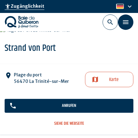
Skip
keyboard_arrow_down
accessibility_new
Zugänglichkeit
de
to
main
content
Strand von Port
Plage du port
Karte
56470 La Trinité-sur-Mer
ANRUFEN
SIEHE DIE WEBSEITE