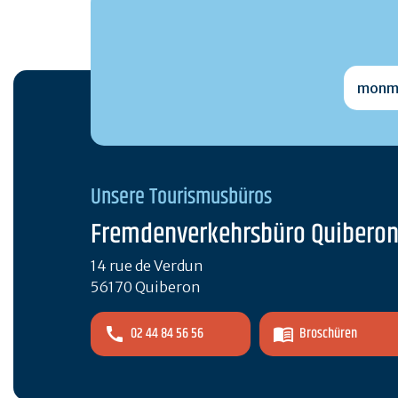
monmai
Unsere Tourismusbüros
Fremdenverkehrsbüro Quibero
14 rue de Verdun
56170 Quiberon
02 44 84 56 56
Broschüren