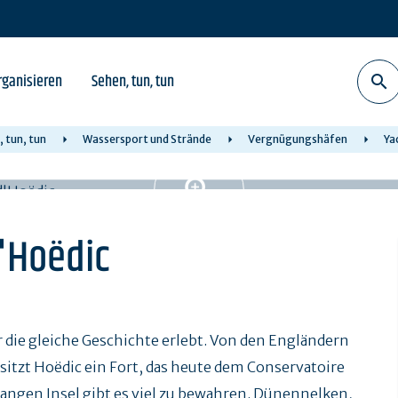
rganisieren
Sehen, tun, tun
 tun, tun
Wassersport und Strände
Vergnügungshäfen
Ya
d'Hoëdic
 die gleiche Geschichte erlebt. Von den Engländern
tzt Hoëdic ein Fort, das heute dem Conservatoire
m langen Insel gibt es viel zu bewahren. Dünennelken,