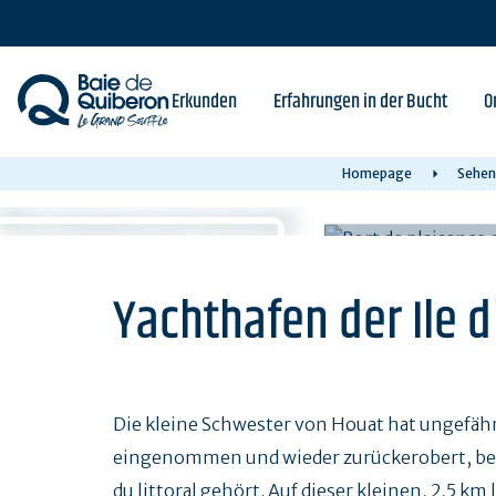
Skip
to
main
content
Erkunden
Erfahrungen in der Bucht
O
Homepage
Sehen,
Yachthafen der Ile 
Die kleine Schwester von Houat hat ungefähr
eingenommen und wieder zurückerobert, besi
du littoral gehört. Auf dieser kleinen, 2,5 k