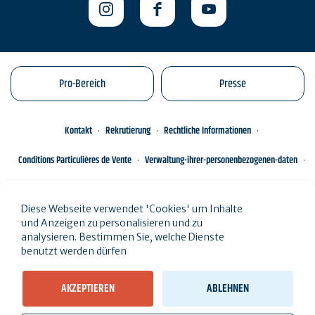
Pro-Bereich
Presse
Kontakt
Rekrutierung
Rechtliche Informationen
Conditions Particulières de Vente
Verwaltung-ihrer-personenbezogenen-daten
Engagements éco-responsables
Sitemap des Standorts
Diese Webseite verwendet 'Cookies' um Inhalte
und Anzeigen zu personalisieren und zu
analysieren. Bestimmen Sie, welche Dienste
benutzt werden dürfen
AKZEPTIEREN
ABLEHNEN
Sehen Sie die Ergebnisse auf der Karte (
0 Ergebnisse
)