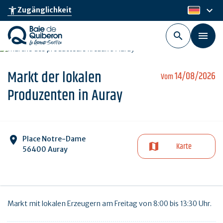
Skip
keyboard_arrow_down
accessibility_new
Zugänglichkeit
de
to
main
content
Markt der lokalen
14/08/2026
Vom
Produzenten in Auray
Place Notre-Dame
Karte
56400 Auray
Markt mit lokalen Erzeugern am Freitag von 8:00 bis 13:30 Uhr.