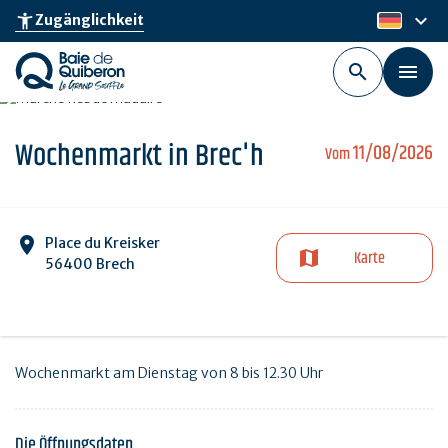
Skip
keyboard_arrow_down
accessibility_new
Zugänglichkeit
de
to
main
content
Wochenmarkt in Brec'h
11/08/2026
Vom
Place du Kreisker
Karte
56400 Brech
Wochenmarkt am Dienstag von 8 bis 12.30 Uhr
Die Öffnungsdaten