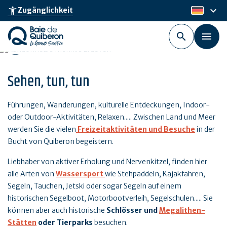
Skip
keyboard_arrow_down
accessibility_new
Zugänglichkeit
de
to
main
content
Sehen, tun, tun
Führungen, Wanderungen, kulturelle Entdeckungen, Indoor-
oder Outdoor-Aktivitäten, Relaxen..... Zwischen Land und Meer
werden Sie die vielen
Freizeitaktivitäten und Besuche
in der
Bucht von Quiberon begeistern.
Liebhaber von aktiver Erholung und Nervenkitzel, finden hier
alle Arten von
Wassersport
wie Stehpaddeln, Kajakfahren,
Segeln, Tauchen, Jetski oder sogar Segeln auf einem
historischen Segelboot, Motorbootverleih, Segelschulen..... Sie
können aber auch historische
Schlösser und
Megalithen-
Stätten
oder Tierparks
besuchen.