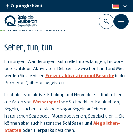
Skip
keyboard_arrow_down
accessibility_new
Zugänglichkeit
de
to
main
content
Sehen, tun, tun
Führungen, Wanderungen, kulturelle Entdeckungen, Indoor-
oder Outdoor-Aktivitäten, Relaxen..... Zwischen Land und Meer
werden Sie die vielen
Freizeitaktivitäten und Besuche
in der
Bucht von Quiberon begeistern.
Liebhaber von aktiver Erholung und Nervenkitzel, finden hier
alle Arten von
Wassersport
wie Stehpaddeln, Kajakfahren,
Segeln, Tauchen, Jetski oder sogar Segeln auf einem
historischen Segelboot, Motorbootverleih, Segelschulen..... Sie
können aber auch historische
Schlösser und
Megalithen-
Stätten
oder Tierparks
besuchen.