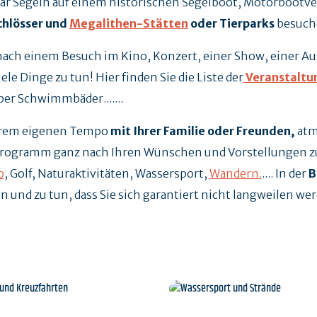
ar Segeln auf einem historischen Segelboot, Motorbootverl
chlösser und
Megalithen-Stätten
oder Tierparks
besuch
nach einem Besuch im Kino, Konzert, einer Show, einer Aus
le Dinge zu tun! Hier finden Sie die Liste der
Veranstaltu
er Schwimmbäder.......
Ihrem eigenen Tempo
mit Ihrer Familie oder Freunden
,
atm
bsprogramm ganz nach Ihren Wünschen und Vorstellungen 
o
, Golf, Naturaktivitäten, Wassersport,
Wandern.
.... In der
B
en und zu tun, dass Sie sich garantiert nicht langweilen we