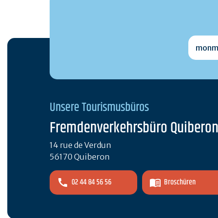
monmai
Unsere Tourismusbüros
Fremdenverkehrsbüro Quibero
14 rue de Verdun
56170 Quiberon
02 44 84 56 56
Broschüren