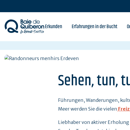
Skip
to
main
content
Erkunden
Erfahrungen in der Bucht
O
Sehen, tun, t
Führungen, Wanderungen, kultur
Meer werden Sie die vielen
Freiz
Liebhaber von aktiver Erholung 