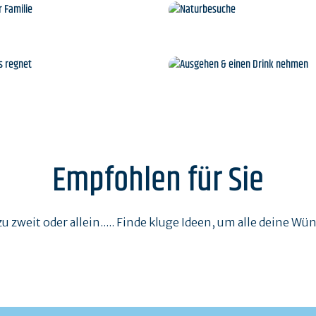
nseln und Kreuzfahrten
Wassersport und Strän
Mit der Familie
Naturbesuche
Chic, es regnet
Ausgehen & einen Dri
nehmen
Empfohlen für Sie
zu zweit oder allein..... Finde kluge Ideen, um alle deine Wü