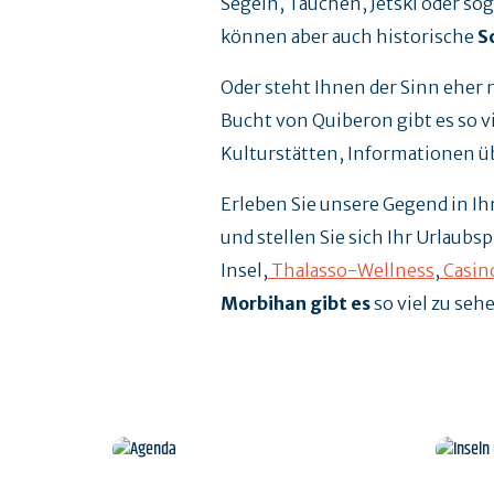
Segeln, Tauchen, Jetski oder sog
können aber auch historische
S
Oder steht Ihnen der Sinn eher 
Bucht von Quiberon gibt es so vie
Kulturstätten, Informationen üb
Erleben Sie unsere Gegend in 
und stellen Sie sich Ihr Urlau
Insel,
Thalasso-Wellness
,
Casin
Morbihan gibt es
so viel zu seh