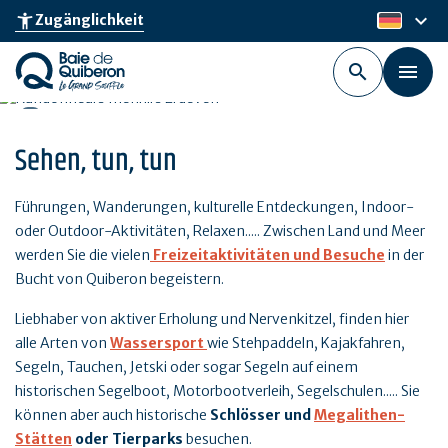
Skip
keyboard_arrow_down
accessibility_new
Zugänglichkeit
de
to
main
content
Sehen, tun, tun
Führungen, Wanderungen, kulturelle Entdeckungen, Indoor-
oder Outdoor-Aktivitäten, Relaxen..... Zwischen Land und Meer
werden Sie die vielen
Freizeitaktivitäten und Besuche
in der
Bucht von Quiberon begeistern.
Liebhaber von aktiver Erholung und Nervenkitzel, finden hier
alle Arten von
Wassersport
wie Stehpaddeln, Kajakfahren,
Segeln, Tauchen, Jetski oder sogar Segeln auf einem
historischen Segelboot, Motorbootverleih, Segelschulen..... Sie
können aber auch historische
Schlösser und
Megalithen-
Stätten
oder Tierparks
besuchen.