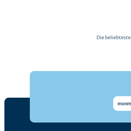
Die beliebtest
monmai