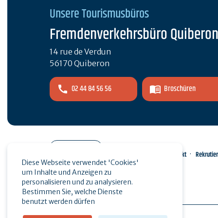
Unsere Tourismusbüros
Fremdenverkehrsbüro Quibero
14 rue de Verdun
56170 Quiberon
02 44 84 56 56
Broschüren
Pro-Bereich
Kontakt
Rekrutie
Diese Webseite verwendet 'Cookies'
um Inhalte und Anzeigen zu
Presse
personalisieren und zu analysieren.
Bestimmen Sie, welche Dienste
benutzt werden dürfen