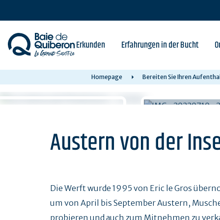
Skip
to
main
content
Erkunden
Erfahrungen in der Bucht
O
Homepage
Bereiten Sie Ihren Aufentha
Austern von der Inse
Die Werft wurde 1995 von Eric le Gros übern
um von April bis September Austern, Muschel
probieren und auch zum Mitnehmen zu verk