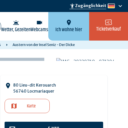
keyboard_arrow_down
accessibility_new
Zugänglichkeit
de
wb_twilight
videocam
location_on
Ticketverkauf
Wetter, Gezeiten
Webcams
Ich wohne hier
s
Austern von der Insel Seniz - Der Dicke
80 Lieu-dit Kerouarch
56740 Locmariaquer
Karte