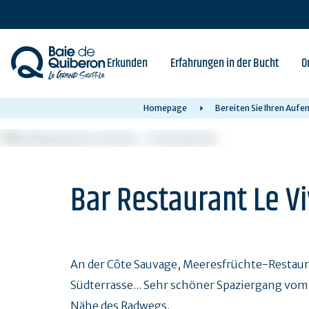
Skip
to
main
content
Erkunden
Erfahrungen in der Bucht
O
Homepage
Bereiten Sie Ihren Aufe
Bar Restaurant Le Vi
An der Côte Sauvage, Meeresfrüchte-Restaura
Südterrasse... Sehr schöner Spaziergang vom
Nähe des Radwegs.