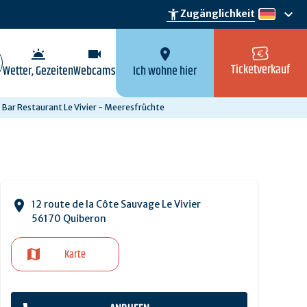
keyboard_arrow_down
accessibility_new
Zugänglichkeit
de
wb_twilight
videocam
location_on
Ticketverkauf
Wetter, Gezeiten
Webcams
Ich wohne hier
Bar Restaurant Le Vivier - Meeresfrüchte
12 route de la Côte Sauvage Le Vivier
56170 Quiberon
Karte