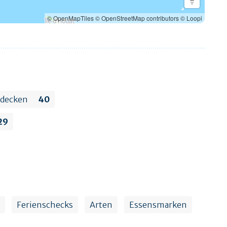
© OpenMapTiles
© OpenStreetMap contributors
© Loopi
edecken
40
29
Ferienschecks
Arten
Essensmarken