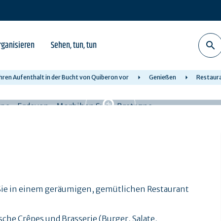
rganisieren
Sehen, tun, tun
Ihren Aufenthalt in der Bucht von Quiberon vor
Genießen
Restaur
e
Sie in einem geräumigen, gemütlichen Restaurant
che Crêpes und Brasserie (Burger, Salate,