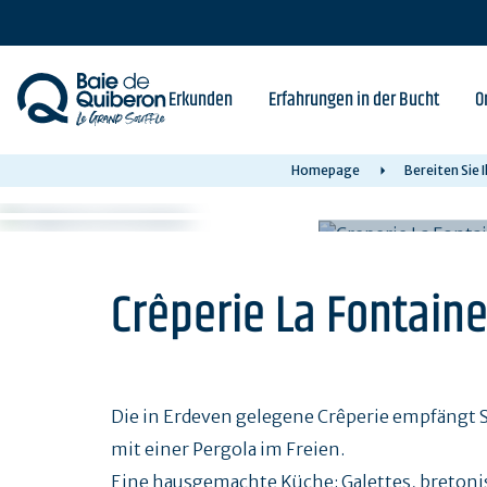
Skip
to
main
content
Erkunden
Erfahrungen in der Bucht
O
Homepage
Bereiten Sie 
Crêperie La Fontain
Die in Erdeven gelegene Crêperie empfängt 
mit einer Pergola im Freien.
Eine hausgemachte Küche: Galettes, bretonis