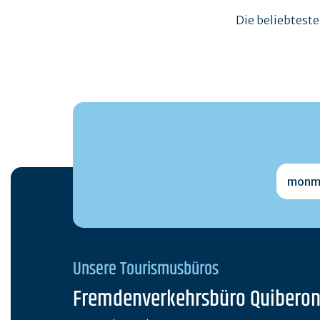
Die beliebtest
monmai
Unsere Tourismusbüros
Fremdenverkehrsbüro Quibero