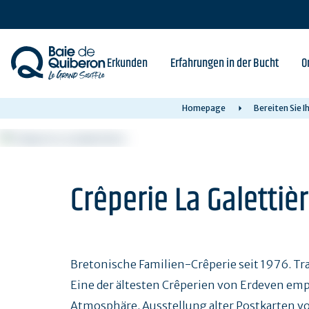
Skip
to
main
content
Erkunden
Erfahrungen in der Bucht
O
Homepage
Bereiten Sie I
Crêperie La Galettiè
Bretonische Familien-Crêperie seit 1976. Tra
Eine der ältesten Crêperien von Erdeven emp
Atmosphäre. Ausstellung alter Postkarten v