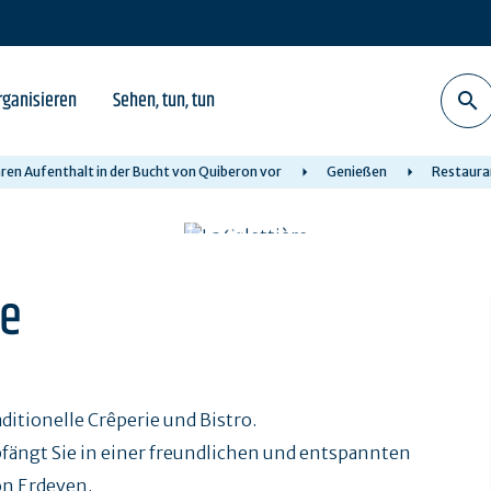
rganisieren
Sehen, tun, tun
hren Aufenthalt in der Bucht von Quiberon vor
Genießen
Restaura
re
ditionelle Crêperie und Bistro.
fängt Sie in einer freundlichen und entspannten
on Erdeven.