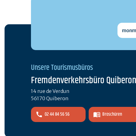
monmai
Unsere Tourismusbüros
Fremdenverkehrsbüro Quibero
14 rue de Verdun
56170 Quiberon
02 44 84 56 56
Broschüren