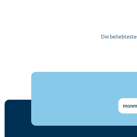
Die beliebtest
monmai