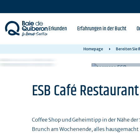
Skip
to
main
content
Erkunden
Erfahrungen in der Bucht
O
Homepage
Bereiten Sie 
ESB Café Restaurant
Coffee Shop und Geheimtipp in der Nähe der 
Brunch am Wochenende, alles hausgemacht -