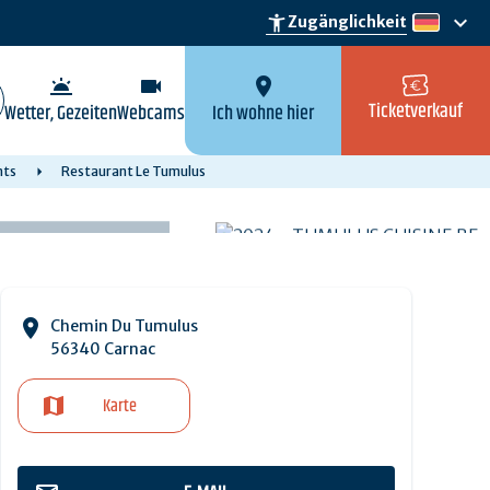
keyboard_arrow_down
accessibility_new
Zugänglichkeit
de
wb_twilight
videocam
location_on
Ticketverkauf
Wetter, Gezeiten
Webcams
Ich wohne hier
nts
Restaurant Le Tumulus
Chemin Du Tumulus
56340 Carnac
Karte