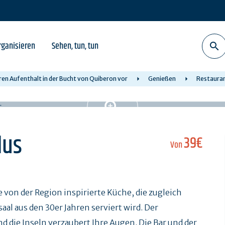
rganisieren
Sehen, tun, tun
hren Aufenthalt in der Bucht von Quiberon vor
Genießen
Restaura
lus
39€
Von
 von der Region inspirierte Küche, die zugleich
al aus den 30er Jahren serviert wird. Der
 die Inseln verzaubert Ihre Augen. Die Bar und der