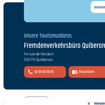
monmai
Unsere Tourismusbüros
Fremdenverkehrsbüro Quibero
14 rue de Verdun
56170 Quiberon
02 44 84 56 56
Broschüren
Pro-Bereich
Kontakt
Rekrutie