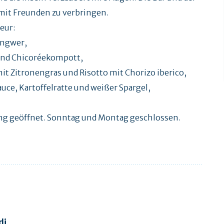
 mit Freunden zu verbringen.
eur:
Ingwer,
 und Chicoréekompott,
t Zitronengras und Risotto mit Chorizo iberico,
e, Kartoffelratte und weißer Spargel,
ng geöffnet. Sonntag und Montag geschlossen.
di