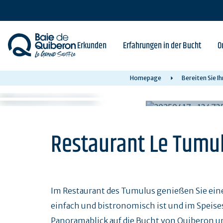
Skip
to
main
content
Erkunden
Erfahrungen in der Bucht
O
Homepage
Bereiten Sie I
Restaurant Le Tumu
Im Restaurant des Tumulus genießen Sie eine
einfach und bistronomisch ist und im Speisesa
Panoramablick auf die Bucht von Quiberon und