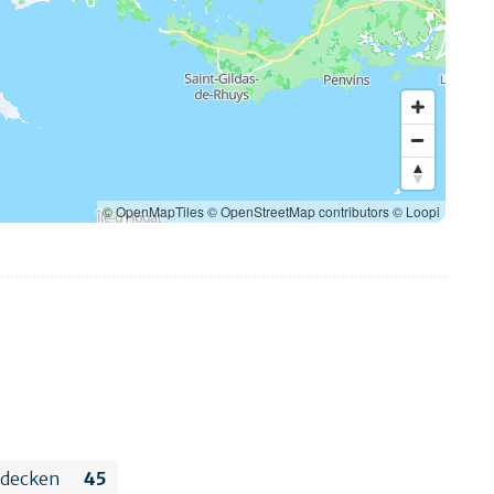
© OpenMapTiles
© OpenStreetMap contributors
© Loopi
edecken
45