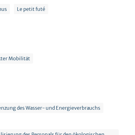
mus
Le petit futé
ter Mobilität
nzung des Wasser- und Energieverbrauchs
bilisierung des Personals für den ökologischen