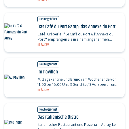
Restaurant, das die…
Heute geöffnet
Das Café du Port &amp; das Annexe du Port
Café, Crêperie, "Le Café du Port & l'Annexe du
Port" empfangen Sie in einem angenehmen
in Auray
Rahmen mit einem atemberaubenden Blick auf
den Hafen von St…
Heute geöffnet
Im Pavillon
Mittagskantine und Brunch am Wochenende von
11:00 bis 16:00 Uhr. 3 Gerichte / 3 Vorspeisen und
in Auray
leckere Desserts, Sie haben die Wahl! Wir
verarbeiten nur…
Heute geöffnet
Das italienische Bistro
Italienisches Restaurant und Pizzeria in Auray, Le