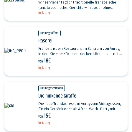
Wir servieren täglich traditionelle französische
(und bretonische) Gerichte – mit oder ohne
in Auray
Reservierung. Ob Sie auf Ihren Zug warten, mit der
Familie…
Heute geöffnet
Raserei
Frénésie ist ein Restaurant im Zentrum von Auray,
in dem Sie eine Küche entdecken können, die mit
18€
Lust und Laune und in Zusammenarbeit mit den…
von
in Auray
Heute geschlossen
Die hinkende Giraffe
Die neue Trendadresse in Auray zum Mittagessen,
für ein Getränk oder als After-Work-Party mit
15€
Planchas und verschiedenen Gerichten zum Teilen.
von
…
in Auray