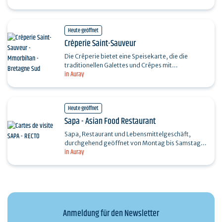
das ganze Jahr…
Heute geöffnet
Crêperie Saint-Sauveur
Die Crêperie bietet eine Speisekarte, die die
traditionellen Galettes und Crêpes mit
in Auray
außergewöhnlichen Produkten aus der Saison und
der lokalen Region…
Heute geöffnet
Sapa - Asian Food Restaurant
Sapa, Restaurant und Lebensmittelgeschäft,
durchgehend geöffnet von Montag bis Samstag
in Auray
von 10:00 bis 20:00 Uhr. Wir bieten Ihnen eine…
Anmeldung für den Newsletter