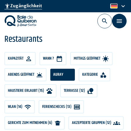
Skip
keyboard_arrow_down
accessibility_new
Zugänglichkeit
de
to
main
content
Restaurants
KAPAZITÄT
KAPAZITÄT
WANN ?
MITTAGS GEÖFFNET
ABENDS GEÖFFNET
AURAY
KATEGORIE
HAUSTIERE ERLAUBT (15)
TERRASSE (12)
WLAN (14)
FERIENSCHECKS (13)
GERICHTE ZUM MITNEHMEN (6)
AKZEPTIERTE GRUPPEN (12)