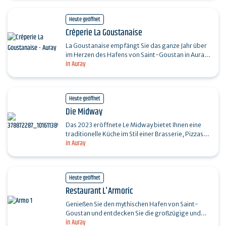
Heute geöffnet
Crêperie La Goustanaise
La Goustanaise empfängt Sie das ganze Jahr über
im Herzen des Hafens von Saint-Goustan in Auray
in Auray
in einem denkmalgeschützten bretonischen Haus.
Die…
Heute geöffnet
Die Midway
Das 2023 eröffnete Le Midway bietet Ihnen eine
traditionelle Küche im Stil einer Brasserie, Pizzas,
in Auray
Planchas, Aperitifbretter und hausgemachte
Burger,…
Heute geöffnet
Restaurant L'Armoric
Genießen Sie den mythischen Hafen von Saint-
Goustan und entdecken Sie die großzügige und
in Auray
schmackhafte Speisekarte unserer Brasserie, die