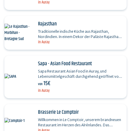
in Auray
Rajasthan
Traditionelle indische Küche aus Rajasthan,
Nordindien. In einem Dekor der Paläste Rajasthans
in Auray
können Sie Tandoori- und vegetarische Gerichte
sowie die…
Sapa - Asian Food Restaurant
Sapa Restaurant Asian Food in Auray, und
Lebensmittelgeschäft durchgehend geöffnet von
15€
Montag bis Samstag von 10 bis 20 Uhr. Wir bieten
von
Ihnen eine…
in Auray
Brasserie Le Comptoir
Willkommen in Le Comptoir, unserem brandneuen
Restaurant im Herzen des Alrénlandes. Das
in Auray
Konzept von Le Comptoir? Ein gemütliches