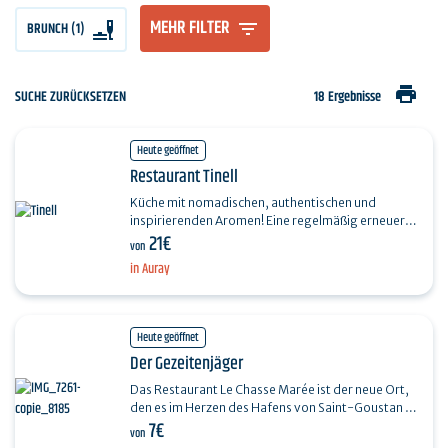
MEHR FILTER
BRUNCH (1)
print
SUCHE ZURÜCKSETZEN
18 Ergebnisse
Heute geöffnet
Restaurant Tinell
Küche mit nomadischen, authentischen und
inspirierenden Aromen! Eine regelmäßig erneuerte
21€
Speisekarte, die sich nach den Jahreszeiten, den
von
Wünschen…
in Auray
Heute geöffnet
Der Gezeitenjäger
Das Restaurant Le Chasse Marée ist der neue Ort,
den es im Herzen des Hafens von Saint-Goustan zu
7€
entdecken und zu testen gilt. In einer
von
entspannten…