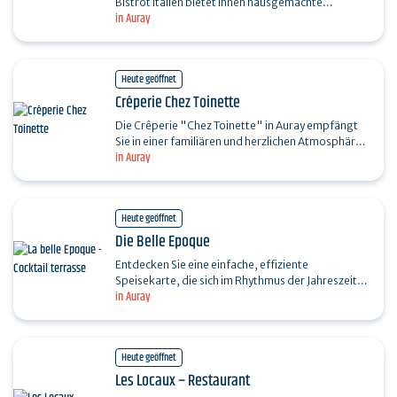
Bistrot Italien bietet Ihnen hausgemachte
in Auray
italienische Küche, vor Ort oder zum Mitnehmen.
Unsere…
Heute geöffnet
Crêperie Chez Toinette
Die Crêperie "Chez Toinette" in Auray empfängt
Sie in einer familiären und herzlichen Atmosphäre.
in Auray
Galettes, Crêpes und kleine
Feinschmeckergerichte…
Heute geöffnet
Die Belle Epoque
Entdecken Sie eine einfache, effiziente
Speisekarte, die sich im Rhythmus der Jahreszeiten
in Auray
entwickelt und vollständig "hausgemacht" ist.
Als…
Heute geöffnet
Les Locaux – Restaurant