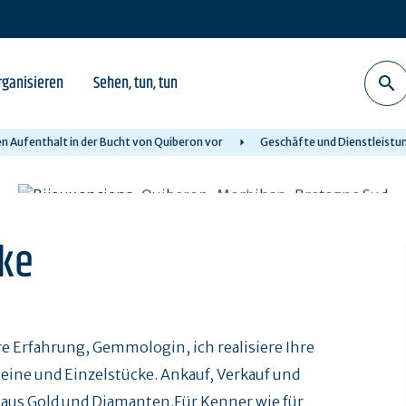
rganisieren
Sehen, tun, tun
ren Aufenthalt in der Bucht von Quiberon vor
Geschäfte und Dienstleistu
ke
hre Erfahrung, Gemmologin, ich realisiere Ihre
Steine und Einzelstücke. Ankauf, Verkauf und
us Gold und Diamanten.Für Kenner wie für