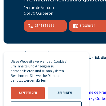
14 rue de Verdun
56170 Quiberon
02 44 84 56 56
Broschüren
Pro-Bereich
Kontakt
Rekrutie
Diese Webseite verwendet 'Cookies'
um Inhalte und Anzeigen zu
Presse
personalisieren und zu analysieren.
Bestimmen Sie, welche Dienste
benutzt werden dürfen
AKZEPTIEREN
ABLEHNEN