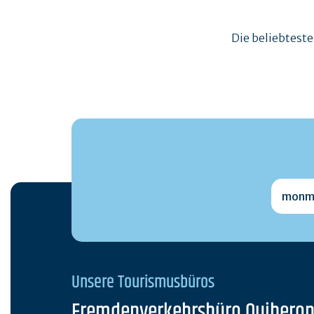
Die beliebtest
monmai
Unsere Tourismusbüros
Fremdenverkehrsbüro Quibero