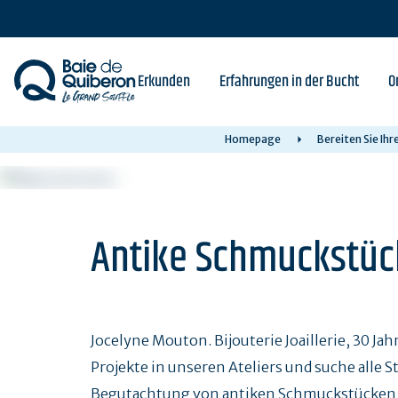
Skip
to
main
content
Erkunden
Erfahrungen in der Bucht
O
Homepage
Bereiten Sie Ih
Antike Schmuckstüc
Jocelyne Mouton. Bijouterie Joaillerie, 30 Ja
Projekte in unseren Ateliers und suche alle 
Begutachtung von antiken Schmuckstücken a