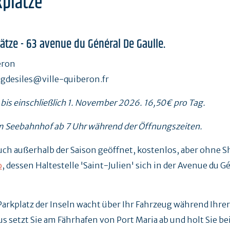
plätze
ätze - 63 avenue du Général De Gaulle.
eron
ingdesiles@ville-quiberon.fr
bis einschließlich 1. November 2026. 16,50€ pro Tag.
m Seebahnhof ab 7 Uhr während der Öffnungszeiten.
auch außerhalb der Saison geöffnet, kostenlos, aber ohne S
o
, dessen Haltestelle 'Saint-Julien' sich in der Avenue du G
rkplatz der Inseln wacht über Ihr Fahrzeug während Ihrer
s setzt Sie am Fährhafen von Port Maria ab und holt Sie be