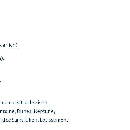
erlich).
).
.
rum in der Hochsaison.
ontaine, Dunes, Neptune,
rd de Saint Julien, Lotissement