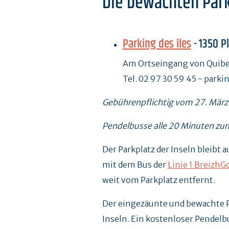
Die bewachten Park
Parking des îles
-
1350 Pl
Am Ortseingang von Quib
Tel. 02 97 30 59 45 - park
Gebührenpflichtig vom 27. März 
Pendelbusse alle 20 Minuten zu
Der Parkplatz der Inseln bleibt 
mit dem Bus der
Linie 1 BreizhG
weit vom Parkplatz entfernt.
Der eingezäunte und bewachte Pa
Inseln. Ein kostenloser Pendelbu