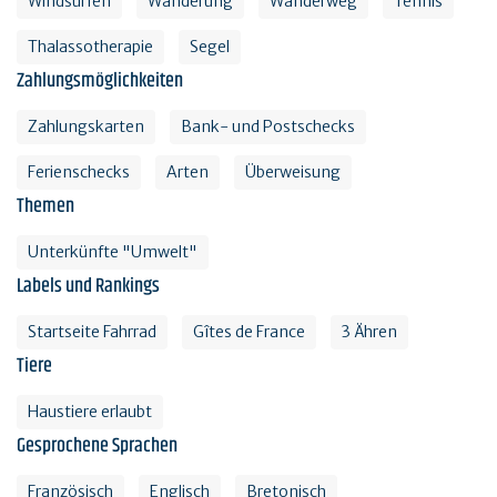
Windsurfen
Wanderung
Wanderweg
Tennis
Thalassotherapie
Segel
Zahlungsmöglichkeiten
Zahlungskarten
Bank- und Postschecks
Ferienschecks
Arten
Überweisung
Themen
Unterkünfte "Umwelt"
Labels und Rankings
Startseite Fahrrad
Gîtes de France
3 Ähren
Tiere
Haustiere erlaubt
Gesprochene Sprachen
Französisch
Englisch
Bretonisch