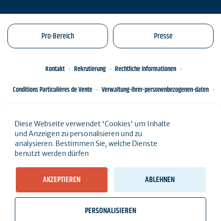
Pro-Bereich
Presse
Kontakt
Rekrutierung
Rechtliche Informationen
Conditions Particulières de Vente
Verwaltung-ihrer-personenbezogenen-daten
Engagements éco-responsables
Sitemap des Standorts
Diese Webseite verwendet 'Cookies' um Inhalte
und Anzeigen zu personalisieren und zu
analysieren. Bestimmen Sie, welche Dienste
benutzt werden dürfen
AKZEPTIEREN
ABLEHNEN
PERSONALISIEREN
wb_twilight
videocam
location_on