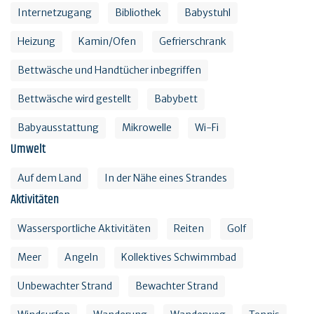
Internetzugang
Bibliothek
Babystuhl
Heizung
Kamin/Ofen
Gefrierschrank
Bettwäsche und Handtücher inbegriffen
Bettwäsche wird gestellt
Babybett
Babyausstattung
Mikrowelle
Wi-Fi
Umwelt
Auf dem Land
In der Nähe eines Strandes
Aktivitäten
Wassersportliche Aktivitäten
Reiten
Golf
Meer
Angeln
Kollektives Schwimmbad
Unbewachter Strand
Bewachter Strand