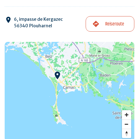
6, impasse de Kergazec
Reiseroute
56340 Plouharnel