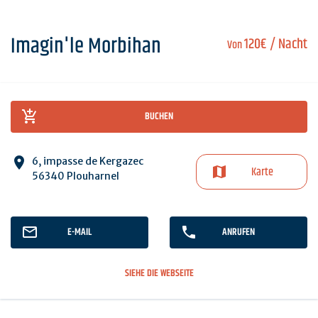
Imagin'le Morbihan
120€
/ Nacht
Von
BUCHEN
6, impasse de Kergazec
Karte
56340 Plouharnel
E-MAIL
ANRUFEN
SIEHE DIE WEBSEITE