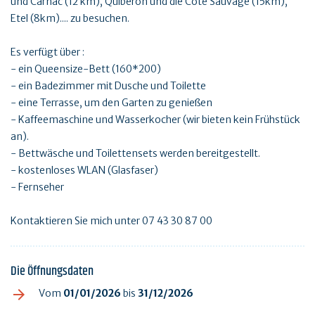
und Carnac (12 km), Quiberon und die Côte Sauvage (15km),
Etel (8km).... zu besuchen.
Es verfügt über :
- ein Queensize-Bett (160*200)
- ein Badezimmer mit Dusche und Toilette
- eine Terrasse, um den Garten zu genießen
- Kaffeemaschine und Wasserkocher (wir bieten kein Frühstück
an).
- Bettwäsche und Toilettensets werden bereitgestellt.
- kostenloses WLAN (Glasfaser)
- Fernseher
Kontaktieren Sie mich unter 07 43 30 87 00
Die Öffnungsdaten
Vom
01/01/2026
bis
31/12/2026