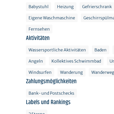
Babystuhl
Heizung
Gefrierschrank
Eigene Waschmaschine
Geschirrspülm
Fernsehen
Aktivitäten
Wassersportliche Aktivitäten
Baden
Angeln
Kollektives Schwimmbad
Un
Windsurfen
Wanderung
Wanderwe
Zahlungsmöglichkeiten
Bank- und Postschecks
Labels und Rankings
2 Sterne