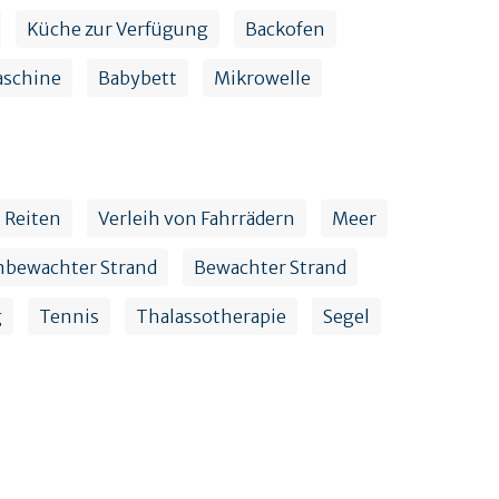
Küche zur Verfügung
Backofen
aschine
Babybett
Mikrowelle
Reiten
Verleih von Fahrrädern
Meer
bewachter Strand
Bewachter Strand
g
Tennis
Thalassotherapie
Segel