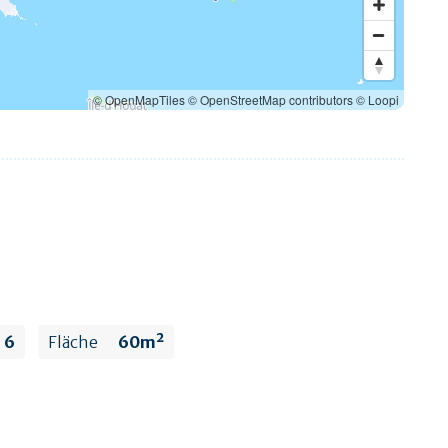
© OpenMapTiles
© OpenStreetMap contributors
© Loopi
6
Fläche
60m²