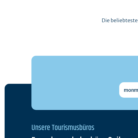
Die beliebtest
monmai
Unsere Tourismusbüros