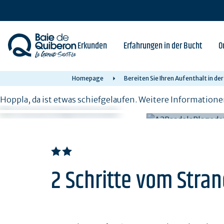
Skip
to
main
content
Erkunden
Erfahrungen in der Bucht
O
Homepage
Bereiten Sie Ihren Aufenthalt in de
Hoppla, da ist etwas schiefgelaufen. Weitere Informatione
2 Schritte vom Stra