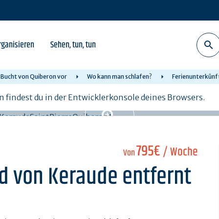
rganisieren
Sehen, tun, tun
r Bucht von Quiberon vor
Wo kann man schlafen?
Ferienunterkünf
n findest du in der Entwicklerkonsole deines Browsers.
795€
/ Woche
Von
nd von Keraude entfernt