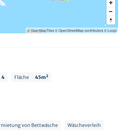
© OpenMapTiles
© OpenStreetMap contributors
© Loopi
4
Fläche
45m²
rmietung von Bettwäsche
Wäscheverleih