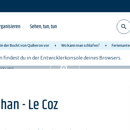
rganisieren
Sehen, tun, tun
 in der Bucht von Quiberon vor
Wo kann man schlafen?
Ferienunte
n findest du in der Entwicklerkonsole deines Browsers.
han - Le Coz