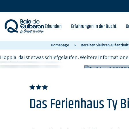
Skip
to
main
content
Erkunden
Erfahrungen in der Bucht
O
Homepage
Bereiten Sie Ihren Aufenthalt
Hoppla, da ist etwas schiefgelaufen. Weitere Informatione
Das Ferienhaus Ty Bi