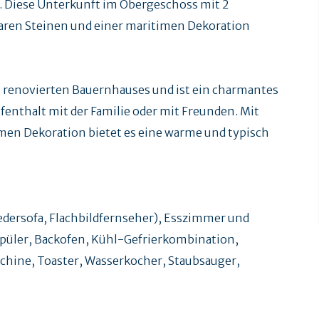
s. Diese Unterkunft im Obergeschoss mit 2
baren Steinen und einer maritimen Dekoration
n renovierten Bauernhauses und ist ein charmantes
ufenthalt mit der Familie oder mit Freunden. Mit
men Dekoration bietet es eine warme und typisch
ersofa, Flachbildfernseher), Esszimmer und
rspüler, Backofen, Kühl-Gefrierkombination,
chine, Toaster, Wasserkocher, Staubsauger,