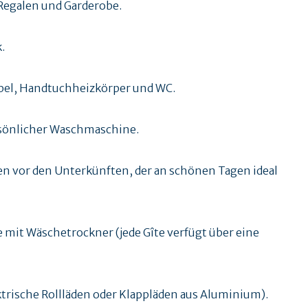
 Regalen und Garderobe.
.
el, Handtuchheizkörper und WC.
ersönlicher Waschmaschine.
n vor den Unterkünften, der an schönen Tagen ideal
it Wäschetrockner (jede Gîte verfügt über eine
ktrische Rollläden oder Klappläden aus Aluminium).