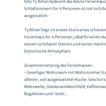
Gîte Ty Bihan bedeutet das kleine Ferienhau
Schlafzimmern für 4 Personen ist mit sicht
ausgestattet.
Ty Bihan liegt im ersten Stock eines schöne
Ferienhaus für 4 Personen, ideal für einen A
seinen sichtbaren Steinen und seiner mariti
bretonische Atmosphäre.
Zusammensetzung des Ferienhauses :
- Geselliger Wohnraum mit Wohnzimmer (Led
offener, voll ausgestatteter Küche: Geschir
Mikrowelle, Glaskeramikkochfeld, Kaffeemas
Bügeleisen und -brett...