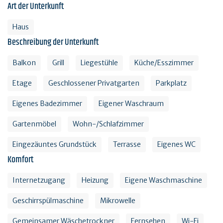
Art der Unterkunft
Haus
Beschreibung der Unterkunft
Balkon
Grill
Liegestühle
Küche/Esszimmer
Etage
Geschlossener Privatgarten
Parkplatz
Eigenes Badezimmer
Eigener Waschraum
Gartenmöbel
Wohn-/Schlafzimmer
Eingezäuntes Grundstück
Terrasse
Eigenes WC
Komfort
Internetzugang
Heizung
Eigene Waschmaschine
Geschirrspülmaschine
Mikrowelle
Gemeinsamer Wäschetrockner
Fernsehen
Wi-Fi