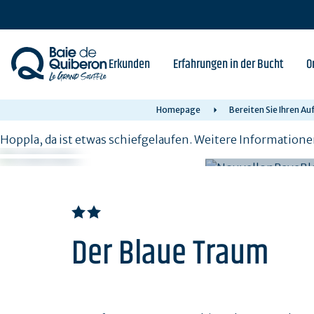
Skip
to
main
content
Erkunden
Erfahrungen in der Bucht
O
Homepage
Bereiten Sie Ihren Au
Hoppla, da ist etwas schiefgelaufen. Weitere Informatione
Der Blaue Traum