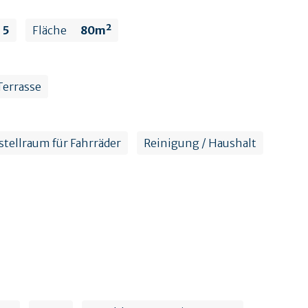
5
Fläche
80m²
Terrasse
stellraum für Fahrräder
Reinigung / Haushalt