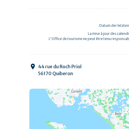
Datum der letzten
La mise à jour des calendr
L'Office de tourisme ne peut être tenu responsab
44 rue du Roch Priol
56170 Quiberon