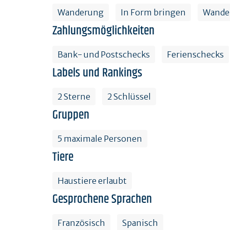
Wanderung
In Form bringen
Wande
Zahlungsmöglichkeiten
Bank- und Postschecks
Ferienschecks
Labels und Rankings
2 Sterne
2 Schlüssel
Gruppen
5 maximale Personen
Tiere
Haustiere erlaubt
Gesprochene Sprachen
Französisch
Spanisch