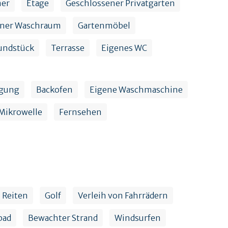
er
Etage
Geschlossener Privatgarten
ener Waschraum
Gartenmöbel
undstück
Terrasse
Eigenes WC
ügung
Backofen
Eigene Waschmaschine
Mikrowelle
Fernsehen
Reiten
Golf
Verleih von Fahrrädern
bad
Bewachter Strand
Windsurfen