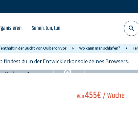
rganisieren
Sehen, tun, tun
fenthalt in der Bucht von Quiberon vor
Wo kann man schlafen?
Fe
n findest du in der Entwicklerkonsole deines Browsers.
455€
/ Woche
Von