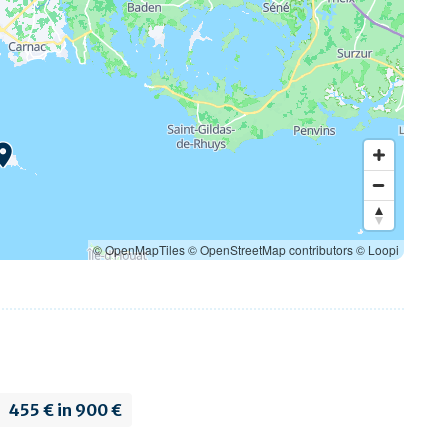
© OpenMapTiles
© OpenStreetMap contributors
© Loopi
455 € in 900 €