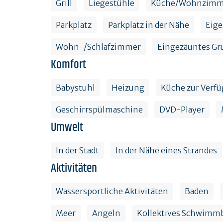
Grill
Liegestühle
Küche/Wohnzimm
Parkplatz
Parkplatz in der Nähe
Eig
Wohn-/Schlafzimmer
Eingezäuntes Gr
Komfort
Babystuhl
Heizung
Küche zur Verf
Geschirrspülmaschine
DVD-Player
Umwelt
In der Stadt
In der Nähe eines Strandes
Aktivitäten
Wassersportliche Aktivitäten
Baden
Meer
Angeln
Kollektives Schwimm