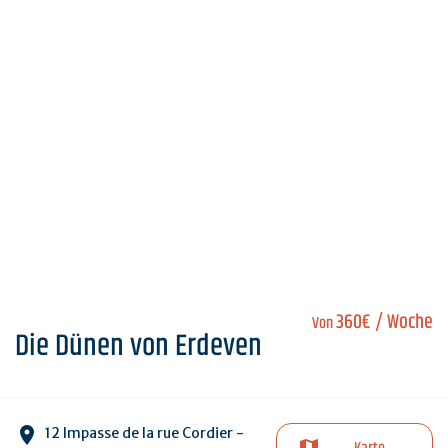
360€
/ Woche
Von
Die Dünen von Erdeven
12 Impasse de la rue Cordier -